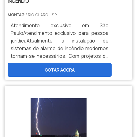
INCÊNDIO
MONTAG
/ RIO CLARO - SP
Atendimento exclusivo em São
PauloAtendimento exclusivo para pessoa
jurídicaAtualmente, a instalação de
sistemas de alarme de incêndio modernos
tornam-se necessários. Com projetos de
verticalização que tomam conta dos
COTAR AGORA
mercados residencial e comercial, os
edifícios são cada vez maiores, comportam
mais pessoas e, por isso, precisam de um
sistema de alarme de incêndio bastante
eficaz e competente.O sistema deve
seguir alguns pontos básicos, como:
Central de alarme e detecção; Detectores;
Acionadores manuais; Módulos de entrada
e saída; Sinalizadores.Sem qualquer uma