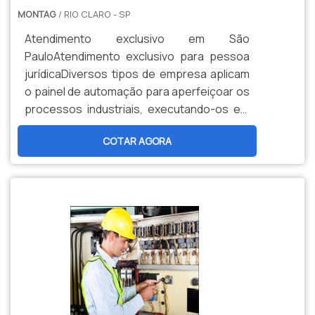
MONTAG
/ RIO CLARO - SP
Atendimento exclusivo em São
PauloAtendimento exclusivo para pessoa
jurídicaDiversos tipos de empresa aplicam
o painel de automação para aperfeiçoar os
processos industriais, executando-os em
menos tempo e gastando menos energia e
COTAR AGORA
outros insumos, aumentando, assim, a
produtividade e os lucros. Se construídos
com qualidade, ainda evitam panes e
paradas elétricas que parariam a produção
e gerariam prejuízos.É aplicado em muitos
empreendimentos comerciais e industriais
com o propósito de distribuição
energética, quadros de iluminação,
sistemas de controle de processos
industriais, entre outros usos.A MELHOR