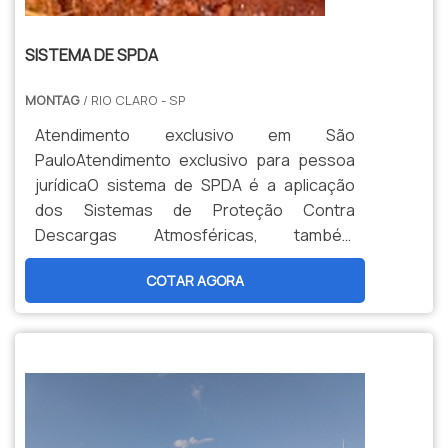
SISTEMA DE SPDA
MONTAG
/ RIO CLARO - SP
Atendimento exclusivo em São
PauloAtendimento exclusivo para pessoa
jurídicaO sistema de SPDA é a aplicação
dos Sistemas de Proteção Contra
Descargas Atmosféricas, também
conhecido como para-raios. Esse serviço
COTAR AGORA
oferece uma série de dispositivos,
instalados nos pontos mais elevados de
estruturas, edificações ou
residências.Esses dispositivos são
conectados à terra, através de condutores
metálicos. O serviço de SPDA é conhecido
por sua ef...