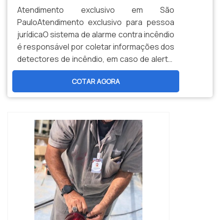
Atendimento exclusivo em São
PauloAtendimento exclusivo para pessoa
jurídicaO sistema de alarme contra incêndio
é responsável por coletar informações dos
detectores de incêndio, em caso de alerta,
como curto-circuito, rompimento de
COTAR AGORA
cabeamento e outras situações de risco, o
sistema ativará os sinalizadores.AS
CARACTERÍSTICAS DO SISTEMA CONTRA
INCÊNDIOAs vantagens do sistema de
alarme de incêndio são inúmeras:
Segurança dos indivíduos; Pr...