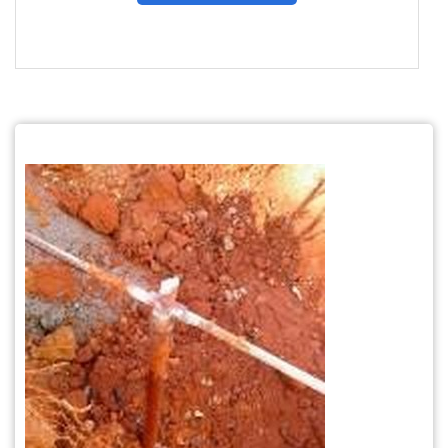
$tamVetKey = sizeof($vetKey); ?>