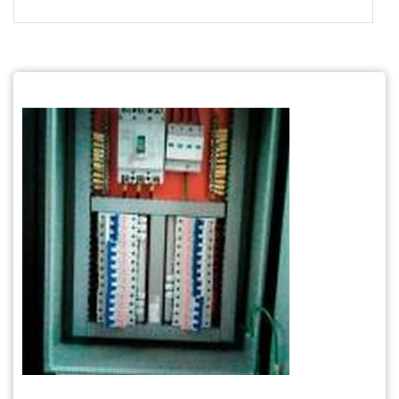
$tamVetKey = sizeof($vetKey); ?>