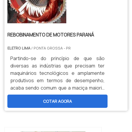
REBOBINAMENTO DE MOTORES PARANÁ
ELETRO LIMA
/ PONTA GROSSA - PR
Partindo-se do princípio de que são
diversas as indústrias que precisam ter
maquinários tecnológicos e amplamente
produtivos em termos de desempenho,
acaba sendo comum que a maciça maioria
delas demande o uso de motores elétricos.
COTAR AGORA
Aliás, é justamente neste situação que
surge a – alta – seriedade do método de
--
rebobinamento de motores.O SERVIÇO
DEVOLVER FUNCIONALIDADE AOS