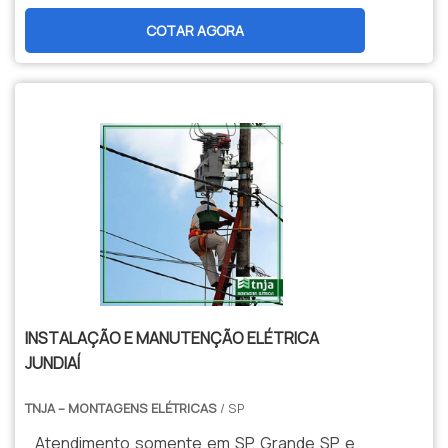
estruturas que abrigam equipamentos
banqueta isolante com ótima qualidade e
COTAR AGORA
elétricos essenciais, como
excelente custo-benefício.Para uma maior
transformadores e disjuntores, para
satisfação dos clientes, a empresa busca
receber e distribuir energia de forma
investir nos melhores profissionais do
segura e eficiente.
mercado e em instalações modernas,
garantindo assim a sua confiança e boa
cotação no mercado. A Ritz SP é uma
empresa que tem despontado no
segmento pela seriedade e qualidade, que
garantem uma entrega de excelência de
ponta a ponta..
INSTALAÇÃO E MANUTENÇÃO ELÉTRICA
JUNDIAÍ
TNJA – MONTAGENS ELÉTRICAS
/ SP
Atendimento somente em SP, Grande SP e