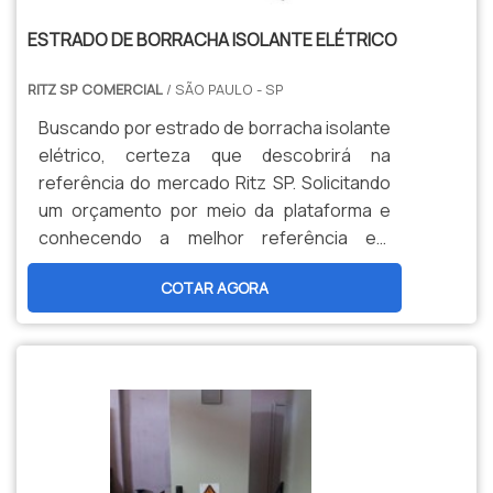
ESTRADO DE BORRACHA ISOLANTE ELÉTRICO
RITZ SP COMERCIAL
/ SÃO PAULO - SP
Buscando por estrado de borracha isolante
elétrico, certeza que descobrirá na
referência do mercado Ritz SP. Solicitando
um orçamento por meio da plataforma e
conhecendo a melhor referência em
qualidade do mercado.DIFERENCIAIS dE
COTAR AGORA
ESTRADO DE BORRACHA ISOLANTE
ELÉTRICOQuando a busca é por estrado de
borracha isolante elétrico, com os
colaboradores da Ritz SP conseguirá
precisão com estoque estratégico para
atender à pronta entrega. Há muitas
maneiras eficientes de demonstrar
competência e excelência em sua área de