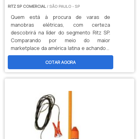
RITZ SP COMERCIAL
/ SÃO PAULO - SP
Quem está à procura de varas de
manobras elétricas, com certeza
descobrirá na líder do segmento Ritz SP.
Comparando por meio do maior
marketplace da américa latina e achando a
líder em qualidade. Quando a procura é por
COTAR AGORA
varas de manobras, com a Ritz SP atingirá
precisão com estoque estratégico para
atender à pronta entrega.MAIS DETALHES
SOBRE VARAS DE MANOBRAS ELÉTRICASHá
muitas maneiras eficientes de demonstrar
competência e excelência em sua área de
atuação. A Ritz SP centraliza sua estratégia
em oferecer aos parceiros uma estrutura
com: Escritório de alta qualidade onde são
realizadas as atividades; Estrutura