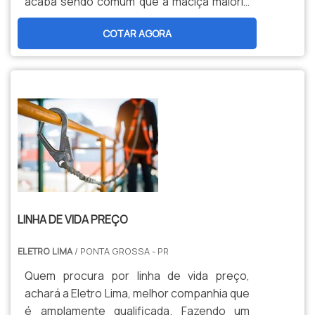
acaba sendo comum que a maciça maioria
delas demande o uso de motores elétricos.
COTAR AGORA
Aliás, é justamente neste situação que
surge a – alta – seriedade do método de
rebobinamento de motores.O SERVIÇO
DEVOLVER FUNCIONALIDADE AOS
MOTORESNo que consiste o procedimento
de rebobinamento de motores P...
LINHA DE VIDA PREÇO
ELETRO LIMA
/ PONTA GROSSA - PR
Quem procura por linha de vida preço,
achará a Eletro Lima, melhor companhia que
é amplamente qualificada. Fazendo um