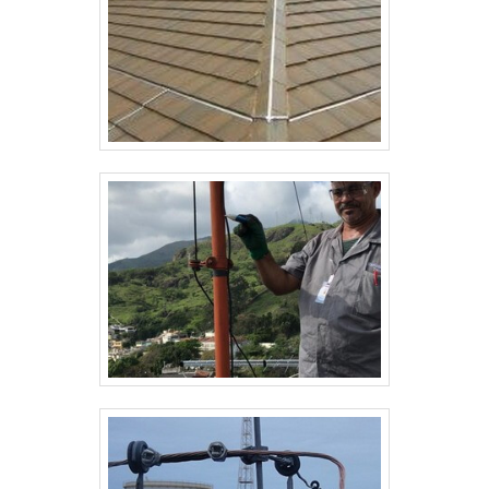
assertividade.Com a organização é
possível tirar as suas dúvidas sobre os
serviços do ramo, além de contar com os
melhores profissionais e instalações.
Assim, conquistando a confiança e a
satisfação dos clientes, que são os
maiores objetivos da marca. A Ritz SP é
uma empresa que tem sido apontada de
forma positiva no mercado por toda
seriedade e qualidade, o que fecha todo o
ciclo de entrega com excelência para seus
parceiros..