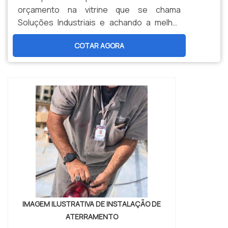
orçamento na vitrine que se chama
Soluções Industriais e achando a melhor
informação em particularidade do
COTAR AGORA
mercado.Quando a dúvida é linha de vida,
com a Eletro Lima poderá achar
responsabilidade, com respeito às mais
rigorosas regras de segurança com
intenção de trabalhos em
altura.INFORMAÇÕES RELEVANTES SOBRE
LINHA DE ...
IMAGEM ILUSTRATIVA DE INSTALAÇÃO DE
ATERRAMENTO