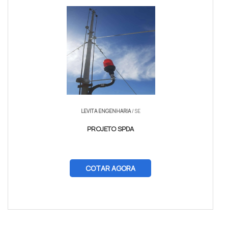
LEVITA ENGENHARIA
/ SE
PROJETO SPDA
COTAR AGORA
$tamVetKey = sizeof($vetKey); ?>