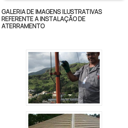
falado e outras coisas mais são a razão
GALERIA DE IMAGENS ILUSTRATIVAS
pela qual a Ritz SP é altamente qualificada
REFERENTE A INSTALAÇÃO DE
no segmento de comercialização de
ATERRAMENTO
isolantes elétricos e equipamentos de
segurança para manutenção de sistemas
elétricos. O objetivo é garantir a satisfação
da venda à entrega final, com foco total na
qualidade. O time dispõe de profissionais
certificados que terão o maior prazer em
auxiliar com suas dúvidas.OUTROS
DETALHES IMPORTANTES SOBRE A
EMPRESASomente na Ritz SP tem o que há
de melhor no ramo de comercialização de
isolantes elétricos e equipamentos de
segurança para manutenção de sistemas
elétricos. A empresa oferece opções
como conjunto de aterramento temporário
e ensaios elétricos com ótima qualidade e