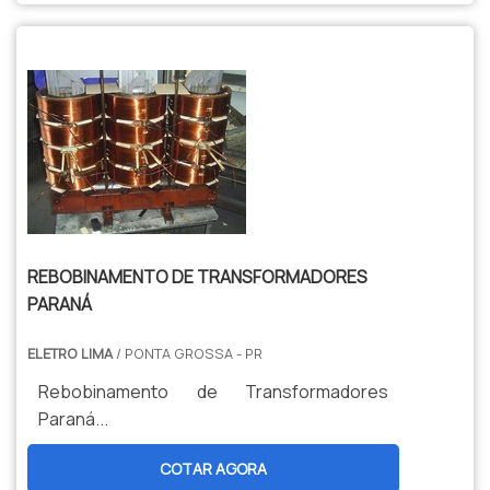
vistoria e para a autorização do
funcionamento de uma indústria e até
mesmo um edifício residencial. São
obrigados a contratar os serviços de uma
empresa de SPDA os seguintes t...
REBOBINAMENTO DE TRANSFORMADORES
PARANÁ
ELETRO LIMA
/ PONTA GROSSA - PR
Rebobinamento de Transformadores
Paraná...
COTAR AGORA