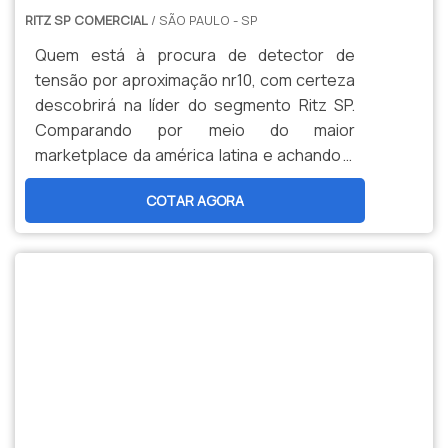
RITZ SP COMERCIAL
/ SÃO PAULO - SP
Quem está à procura de detector de
tensão por aproximação nr10, com certeza
descobrirá na líder do segmento Ritz SP.
Comparando por meio do maior
marketplace da américa latina e achando a
líder em qualidade. Quando o tema é
COTAR AGORA
detector de tensão, com a Ritz SP
encontramos excelente custo-benefício
com preços justos.MAIS SOBRE
DETECTOR DE TENSÃO POR
APROXIMAÇÃO NR10Há muitas maneiras
eficientes de demonstrar competência e
excelência em sua área de atuação. A Ritz
SP canaliza seus recursos em produzir um
estrutura para os parceiros com: Escritório
de alta qualidade onde são realizadas as