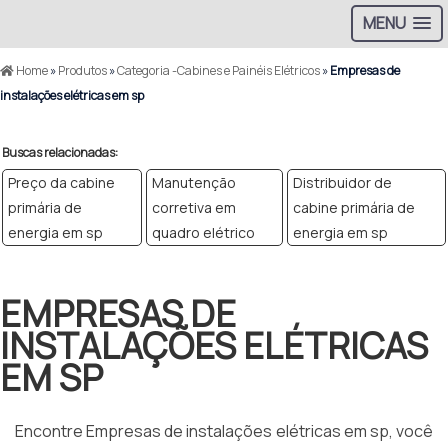
MENU
Home
»
Produtos
»
Categoria -Cabines e Painéis Elétricos
»
Empresas de
instalações elétricas em sp
Buscas relacionadas:
Preço da cabine
Manutenção
Distribuidor de
primária de
corretiva em
cabine primária de
energia em sp
quadro elétrico
energia em sp
EMPRESAS DE
INSTALAÇÕES ELÉTRICAS
EM SP
Encontre Empresas de instalações elétricas em sp, você