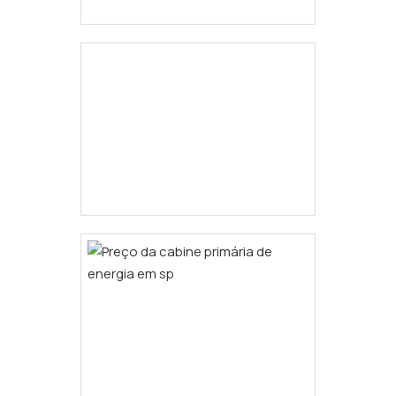
devido a isso, a empresa tem se
despontado no mercado, devido a
seriedade e qualidade que garante uma
entrega de excelência de ponta a ponta..