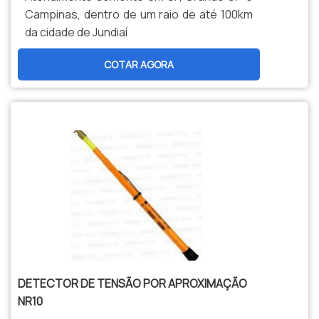
São opções variadas que a empresa
Campinas, dentro de um raio de até 100km
oferece, como varas de manobra e
da cidade de Jundiaí
banqueta isolante com ótima qualidade e
precisão.Com o objetivo de trazer a
COTAR AGORA
satisfação a todos os clientes, a empresa
entende que seu melhor destaque é
conquistar a confiança de cada um. Tudo
isso só é possível através do investimento
em equipamentos modernos e
profissionais experientes. A Ritz SP é uma
empresa que tem se destacado da
concorrência por toda seriedade e
qualidade, o que garante o sucesso dos
clientes de ponta a ponta..
DETECTOR DE TENSÃO POR APROXIMAÇÃO
NR10