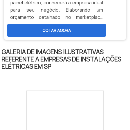
painel elétrico, conhecerá a empresa ideal
agora mesmo uma cotação pelo portal
para seu negócio. Elaborando um
Soluções Industriais..
orçamento detalhado no marketplace
Soluções Industriais e conhecendo a
COTAR AGORA
melhor referência em qualidade do
mercado.Sim, aqui é o lugar certo ! Quando
a temática é manutenção de painéis
GALERIA DE IMAGENS ILUSTRATIVAS
elétricos, na Eletro Lima conseguirá
REFERENTE A EMPRESAS DE INSTALAÇÕES
proteção com soluções para questões
ELÉTRICAS EM SP
relativas ao meio ambiente, segurança
para cada projeto.DIFERENCIAIS
IMPORTANTES DE MANUTENÇÃO DE PAINEL
ELÉTRICOA Eletro Lima centraliza seus
esforços em oferecer aos parceiros uma
estrutura com escritório de alta qualidade
onde são realizadas as atividades e
estrutura suficiente para atender todas as
demandas do segmento, tudo para garantir