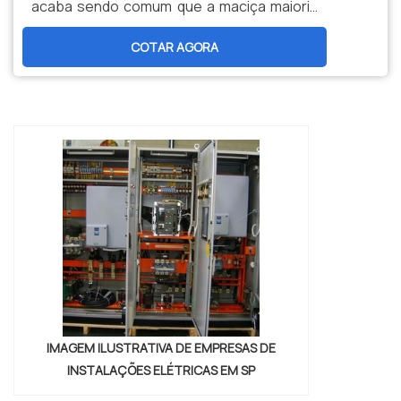
acaba sendo comum que a maciça maioria
delas demande o uso de motores elétricos.
COTAR AGORA
Aliás, é justamente neste situação que
surge a – alta – seriedade do método de
--
rebobinamento de motores.O SERVIÇO
DEVOLVER FUNCIONALIDADE AOS
MOTORESNo que consiste o procedimento
de rebobinamento de motores P...
IMAGEM ILUSTRATIVA DE EMPRESAS DE
INSTALAÇÕES ELÉTRICAS EM SP