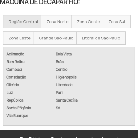
MAQUINA DE DECAPAR FIO:
Região Central
Zona Norte
Zona Oeste
Zona Sul
Zona Leste
Grande São Paulo
Litoral de São Paulo
Aclimação
Bela Vista
Bom Retiro
Brás
Cambuci
Centro
Consolação
Higienópolis
Glicério
Liberdade
Luz
Pari
República
Santa Cecília
Santa Efigênia
Sé
Vila Buarque