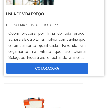
LINHA DE VIDA PREÇO
ELETRO LIMA
/ PONTA GROSSA - PR
Quem procura por linha de vida preço,
achará a Eletro Lima, melhor companhia que
é amplamente qualificada. Fazendo um
orçamento na vitrine que se chama
Soluções Industriais e achando a melhor
informação em particularidade do
COTAR AGORA
mercado.Quando a dúvida é linha de vida,
com a Eletro Lima poderá achar
responsabilidade, com respeito às mais
rigorosas regras de segurança com
intenção de trabalhos em
altura.INFORMAÇÕES RELEVANTES SOBRE
LINHA DE ...