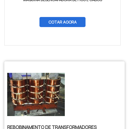
COTAR AGORA
$tamVetKey = sizeof($vetKey); ?>
REBOBINAMENTO DE TRANSFORMADORES