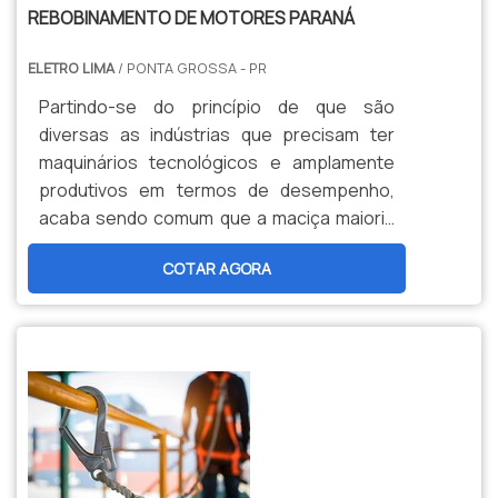
REBOBINAMENTO DE MOTORES PARANÁ
ELETRO LIMA
/ PONTA GROSSA - PR
Partindo-se do princípio de que são
diversas as indústrias que precisam ter
maquinários tecnológicos e amplamente
produtivos em termos de desempenho,
acaba sendo comum que a maciça maioria
delas demande o uso de motores elétricos.
COTAR AGORA
Aliás, é justamente neste situação que
surge a – alta – seriedade do método de
rebobinamento de motores.O SERVIÇO
DEVOLVER FUNCIONALIDADE AOS
MOTORESNo que consiste o procedimento
de rebobinamento de motores P...