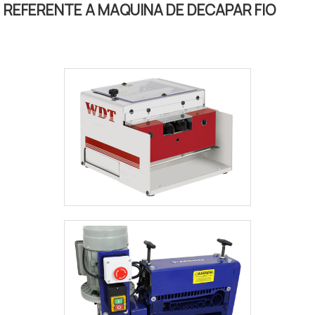
Mascara frontal com regulagem vertical
REFERENTE A MAQUINA DE DECAPAR FIO
para ajuste da entrada dos materiais (fios
ou Cabos). Capacidade de trabalho desde
fios com bitola de 0.75 até cabos de 50
milímetros no diâmetro externo. Temos
todas as peças para reposição caso
precise fazer alguma manutenção.
Operação não requer nenhuma habilidade
especial apenas bom senso. Ideal para
descascar fios de sucatas de diferentes
tamanhos. É um equipamento lucrativo para
seu negocio de reciclagem .uma alternativa
de baixo custo. Especificações:
Acompanha: 1 chave allen 4mm , ,manual de
instruções. Peso : 25 kilos Medição: 40mm
x 45 mm x 22 mm Máquina com 1 ano de
Garantia da fábrica. OBS: A Garantia só não
cobre a vida útil da faca. Enviamos para