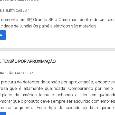
NS ELÉTRICAS
/ SP
 somente em SP, Grande SP e Campinas, dentro de um raio
até 100km da cidade de Jundiaí Os painéis elétricos são materiais
A
 TENSÃO POR APROXIMAÇÃO
IAL
/ SÃO PAULO - SP
procura de detector de tensão por aproximação, encontrar
esa que é altamente qualificada. Comparando por meio
tplace da américa latina e achando a líder em qualidad
embrar que o produto deve sempre ser adquirido com empre
das no segmento. Esse tipo de cuidado ajuda a garanti
 durabilidade dos materiais, além de evitar prejuízos 