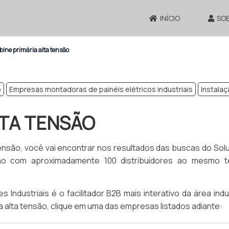
INÍCIO
SO
ine primária alta tensão
o
Empresas montadoras de painéis elétricos industriais
Instalaç
LTA TENSÃO
ensão, você vai encontrar nos resultados das buscas do So
smo com aproximadamente 100 distribuidores ao mesmo 
ndustriais é o facilitador B2B mais interativo da área indus
a alta tensão, clique em uma das empresas listados adiante: