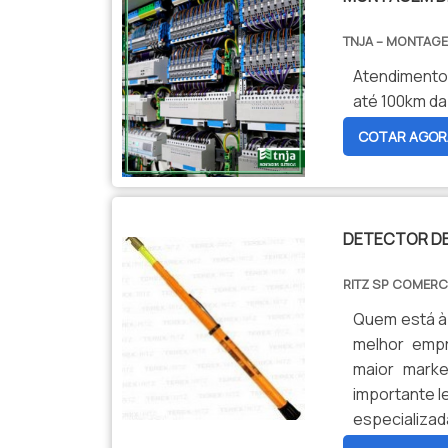
TNJA – MONTAGE
Atendimento
COTAR AGOR
DETECTOR DE
RITZ SP COMERC
Quem está à 
melhor empr
maior marke
importante l
especializa
qualidade e