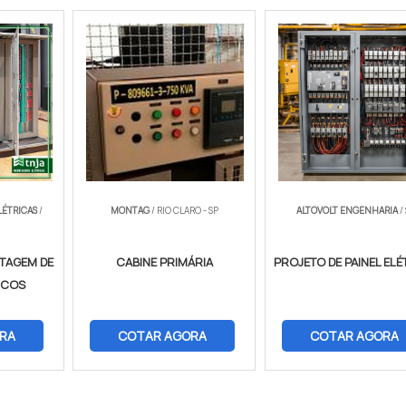
LÉTRICAS
/
MONTAG
/ RIO CLARO - SP
ALTOVOLT ENGENHARIA
/
TAGEM DE
CABINE PRIMÁRIA
PROJETO DE PAINEL EL
RICOS
RA
COTAR AGORA
COTAR AGORA