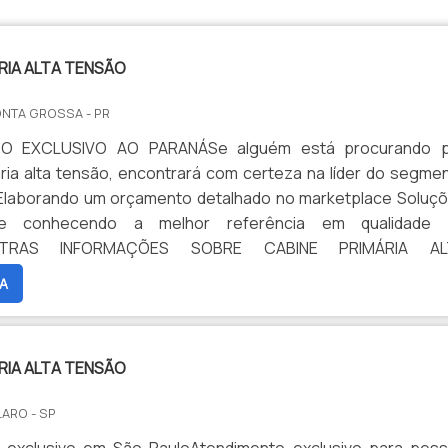
RIA ALTA TENSÃO
ONTA GROSSA - PR
O EXCLUSIVO AO PARANÁSe alguém está procurando 
ria alta tensão, encontrará com certeza na líder do segme
. Elaborando um orçamento detalhado no marketplace Soluç
s e conhecendo a melhor referência em qualidade
OUTRAS INFORMAÇÕES SOBRE CABINE PRIMÁRIA AL
procura por cabine primária ética, descobre a Eletro Li
A
cializada em projetos elétricos e banc...
RIA ALTA TENSÃO
LARO - SP