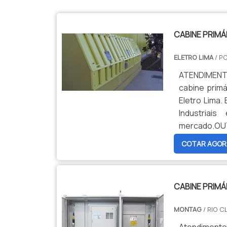
$tamVetKey = sizeof($vetKey); ?>
CABINE PRIMÁ
ELETRO LIMA
/ P
ATENDIMENT
cabine primá
Eletro Lima
Industriai
mercado.
TENSÃOQuem 
COTAR AGOR
Empresa espe
CABINE PRIMÁ
MONTAG
/ RIO C