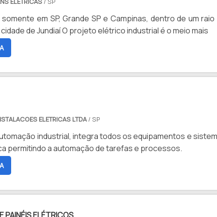
NS ELÉTRICAS
/ SP
 somente em SP, Grande SP e Campinas, dentro de um raio
até 100km da cidade de Jundiaí O projeto elétrico industrial é o meio mais
A
NSTALACOES ELETRICAS LTDA
/ SP
automação industrial, integra todos os equipamentos e siste
ca permitindo a automação de tarefas e processos.
A
 PAINÉIS ELÉTRICOS