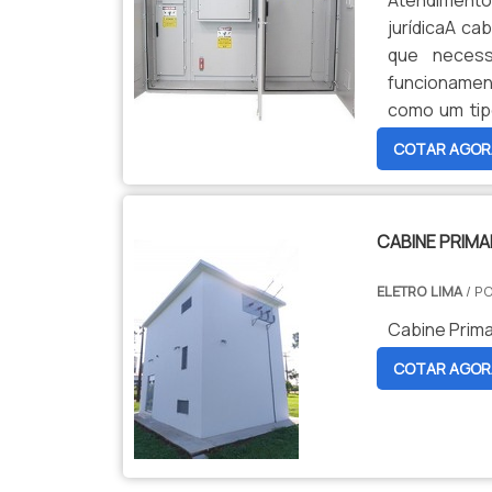
Atendimento
jurídicaA ca
que necess
funcionament
como um tipo
equipamento
COTAR AGOR
tipo de cabin
CABINE PRIMA
ELETRO LIMA
/ P
Cabine Primar
COTAR AGOR