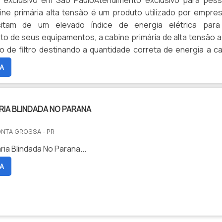
 exclusivo em São PauloAtendimento exclusivo para pes
bine primária alta tensão é um produto utilizado por empre
itam de um elevado índice de energia elétrica par
o de seus equipamentos, a cabine primária de alta tensão 
 de filtro destinando a quantidade correta de energia a c
.MAIS DETALHES SOBRE O PRODUTOAlém disso através de
A
e a empre...
RIA BLINDADA NO PARANA
ONTA GROSSA - PR
ia Blindada No Parana...
A