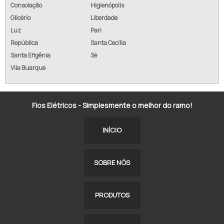
Consolação
Higienópolis
Glicério
Liberdade
Luz
Pari
República
Santa Cecília
Santa Efigênia
Sé
Vila Buarque
Fios Elétricos - Simplesmente o melhor do ramo!
INÍCIO
SOBRE NÓS
PRODUTOS