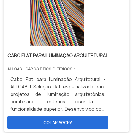
CABO FLAT PARA ILUMINAÇÃO ARQUITETURAL
ALLCAB - CABOS E FIOS ELÉTRICOS
/
Cabo Flat para Iluminação Arquitetural -
ALLCAB | Solução flat especializada para
projetos de iluminação arquitetônica,
combinando estética discreta e
funcionalidade superior. Desenvolvido com
condutores paralelos e isolação PVC
COTAR AGORA
(105°C) para instalações limpas e
organizadas. Ideal para fachadas, sancas e