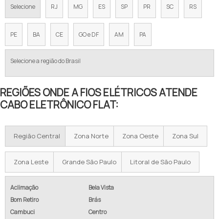
Selecione
RJ
MG
ES
SP
PR
SC
RS
PE
BA
CE
GO e DF
AM
PA
Selecione a região do Brasil
REGIÕES ONDE A FIOS ELÉTRICOS ATENDE
CABO ELETRÔNICO FLAT:
Região Central
Zona Norte
Zona Oeste
Zona Sul
Zona Leste
Grande São Paulo
Litoral de São Paulo
Aclimação
Bela Vista
Bom Retiro
Brás
Cambuci
Centro