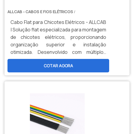
ALLCAB - CABOS E FIOS ELÉTRICOS
/
Cabo Flat para Chicotes Elétricos - ALLCAB
| Solução flat especializada para montagem
de chicotes elétricos, proporcionando
organização superior e instalação
otimizada. Desenvolvido com múltiplos
condutores paralelos e isolação PVC
COTAR AGORA
termorresistente (105°C). Ideal para linhas
de produção automotivas e industriais
onde eficiência e organização são
fundamentais.