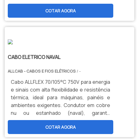
durabilidade, segurança e menor
COTAR AGORA
manutenção. Opções personalizadas,
produção nacional e assistência técnica
especializada para sua indústria.
CABO ELETRICO NAVAL
ALLCAB - CABOS E FIOS ELÉTRICOS
/ -
Cabo ALLFLEX 70/105°C 750V para energia
e sinais com alta flexibilidade e resistência
térmica, ideal para máquinas, painéis e
ambientes exigentes. Condutor em cobre
nu ou estanhado (naval), garante
durabilidade, segurança e menor
COTAR AGORA
manutenção. Opções personalizadas,
produção nacional e assistência técnica