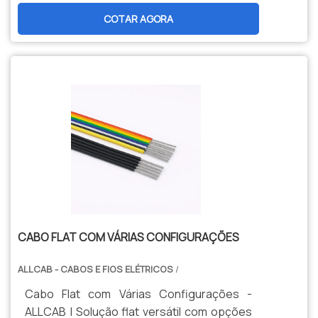
termorresistente (105°C) para máxima
COTAR AGORA
estabilidade. Garante transmissão
confiável de energia e sinais em sistemas
de automação, controle e eletrônicos
complexos.
CABO FLAT COM VÁRIAS CONFIGURAÇÕES
ALLCAB - CABOS E FIOS ELÉTRICOS
/
Cabo Flat com Várias Configurações -
ALLCAB | Solução flat versátil com opções