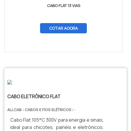
CABO FLAT 13 VIAS
COTAR AGORA
$tamVetKey = sizeof($vetKey); ?>
CABO ELETRÔNICO FLAT
ALLCAB - CABOS E FIOS ELÉTRICOS
/ -
Cabo Flat 105°C 300V para energia e sinais,
ideal para chicotes, painéis e eletrônicos.