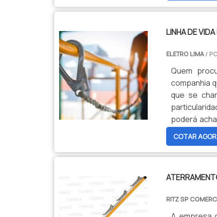
LINHA DE VID
ELETRO LIMA
/ P
Quem procur
companhia qu
que se cham
particularida
poderá achar
segurança c
COTAR AGOR
SOBRE LINHA 
o site da El
o que há d
ATERRAMENT
perspectiv
organizaçõe
RITZ SP COMERC
peculiarida
planejament
A empresa o