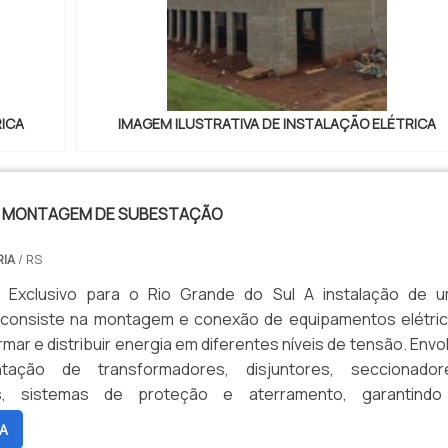
RICA
IMAGEM ILUSTRATIVA DE INSTALAÇÃO ELÉTRICA
E MONTAGEM DE SUBESTAÇÃO
IA
/ RS
 Exclusivo para o Rio Grande do Sul A instalação de 
consiste na montagem e conexão de equipamentos elétri
mar e distribuir energia em diferentes níveis de tensão. Envo
tação de transformadores, disjuntores, seccionador
s, sistemas de proteção e aterramento, garantind
to seguro e eficiente do sistema elétrico conforme nor
A
ecíficas.