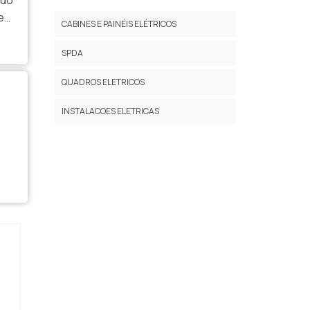
 do
MONTAGEM DE BANCO DE CAPACITORES
uem
CABINES E PAINÉIS ELÉTRICOS
tro
PREÇO PROJETO ELÉTRICO INDUSTRIAL
SPDA
PROJETO DE INSTALAÇÃO ELÉTRICA
INDUSTRIAL
QUADROS ELETRICOS
PROJETO DE INSTALAÇÃO INDUSTRIAL
INSTALACOES ELETRICAS
PROJETO ELÉTRICO INDUSTRIAL
SERVIÇO DE MANUTENÇÃO EM
TRANSFORMADORES