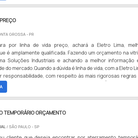
A PREÇO
ONTA GROSSA - PR
a por linha de vida preço, achará a Eletro Lima, mel
e é amplamente qualificada. Fazendo um orçamento na vitr
a Soluções Industriais e achando a melhor informação
de do mercado.Quando a dúvida é linha de vida, com a Eletro L
 responsabilidade, com respeito às mais rigorosas regras
om intenção de trabalhos em altura.INFORMAÇÕES RELEVAN
A
DE VIDA PREÇO:Se alguém buscar linha de vida preço, encon
etro Lima. Organização conhecedora em linha de vida, oferece
e melhor em tecnologia ao cliente.Além do mais com 
O TEMPORÁRIO ORÇAMENTO
a analítica, deve-se possuir a exatidão em orçar 
s que prezam através produtos e serviços que tenham ót
IAL
/ SÃO PAULO - SP
de e proteção, pontos importantes que ficam de fora
o de entidades que visam apenas o lucro, deixando a dese
u cliente que deseja encontrar por aterramento temporá