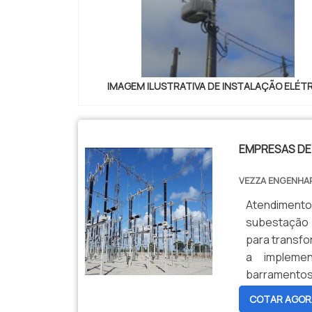
IMAGEM ILUSTRATIVA DE INSTALAÇÃO ELÉT
EMPRESAS D
VEZZA ENGENHAR
Atendimento
subestação 
para transfor
a implemen
barramento
funcionamen
COTAR AGOR
técnicas esp