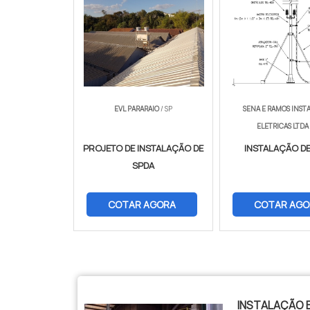
EVL PARARAIO
/ SP
SENA E RAMOS INST
ELETRICAS LTDA
PROJETO DE INSTALAÇÃO DE
INSTALAÇÃO DE
SPDA
COTAR AGORA
COTAR AGO
$tamVetKey = sizeof($vetKey); ?>
INSTALAÇÃO E