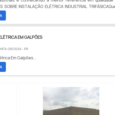
dustriais e conhecendo a melhor referência em qualidade
IS SOBRE INSTALAÇÃO ELÉTRICA INDUSTRIAL TRIFÁSICAQ
nstalação elétrica industrial trifásica ética, descobre a Ele
A
a espec...
ELÉTRICA EM GALPÕES
ONTA GROSSA - PR
étrica Em Galpões...
A