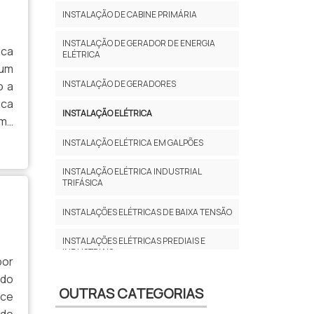
INSTALAÇÃO DE CABINE PRIMÁRIA
INSTALAÇÃO DE GERADOR DE ENERGIA
ica
ELÉTRICA
 um
INSTALAÇÃO DE GERADORES
o a
sca
INSTALAÇÃO ELÉTRICA
ima
dos
INSTALAÇÃO ELÉTRICA EM GALPÕES
INSTALAÇÃO ELÉTRICA INDUSTRIAL
TRIFÁSICA
INSTALAÇÕES ELÉTRICAS DE BAIXA TENSÃO
INSTALAÇÕES ELÉTRICAS PREDIAIS E
INDUSTRIAIS
por
 do
MANUTENÇÃO EM TRANSFORMADORES
OUTRAS CATEGORIAS
DE DISTRIBUIÇÃO
ace