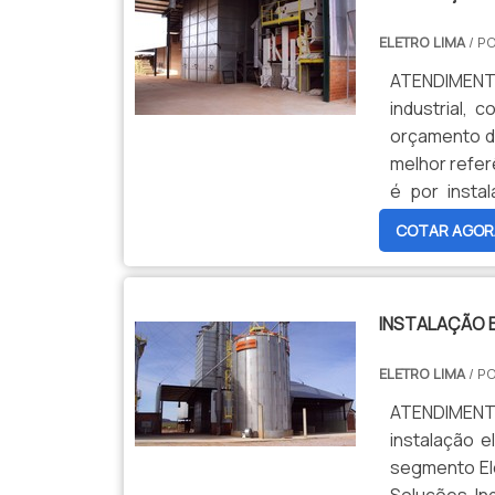
ELETRO LIMA
/ P
ATENDIMENT
industrial,
orçamento d
melhor refer
é por instal
estará disp
COTAR AGOR
clientes.DIFE
INSTALAÇÃO E
ELETRO LIMA
/ P
ATENDIMENT
instalação e
segmento El