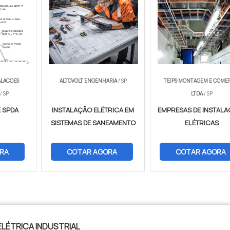
ALACOES
ALTOVOLT ENGENHARIA
/ SP
TEIPS MONTAGEM E COME
/ SP
LTDA
/ SP
 SPDA
INSTALAÇÃO ELÉTRICA EM
EMPRESAS DE INSTAL
SISTEMAS DE SANEAMENTO
ELÉTRICAS
RA
COTAR AGORA
COTAR AGORA
LÉTRICA INDUSTRIAL