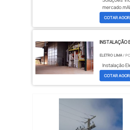
Soluções In
mercado.mA
procura por i
COTAR AGOR
Lima. Empres
INSTALAÇÃO 
ELETRO LIMA
/ P
Instalação El
COTAR AGOR