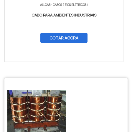
ALLCAB - CABOS E FIOS ELÉTRICOS
/
CABO PARA AMBIENTES INDUSTRIAIS
COTAR AGORA
$tamVetKey = sizeof($vetKey); ?>