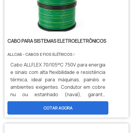
CABO PARA SISTEMAS ELETROELETRÔNICOS
ALLCAB - CABOS E FIOS ELÉTRICOS
/
Cabo ALLFLEX 70/105°C 750V para energia
e sinais com alta flexibilidade e resistência
térmica, ideal para máquinas, painéis e
ambientes exigentes. Condutor em cobre
nu ou estanhado (naval), garante
durabilidade, segurança e menor
COTAR AGORA
manutenção. Opções personalizadas,
produção nacional e assistência técnica
especializada para sua indústria.