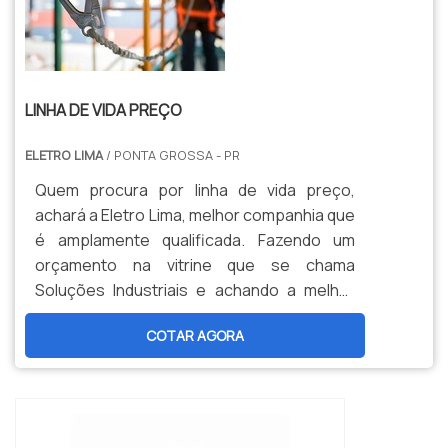
LINHA DE VIDA PREÇO
ELETRO LIMA
/ PONTA GROSSA - PR
Quem procura por linha de vida preço,
achará a Eletro Lima, melhor companhia que
é amplamente qualificada. Fazendo um
orçamento na vitrine que se chama
Soluções Industriais e achando a melhor
informação em particularidade do
COTAR AGORA
mercado.Quando a dúvida é linha de vida,
com a Eletro Lima poderá achar
responsabilidade, com respeito às mais
rigorosas regras de segurança com
intenção de trabalhos em