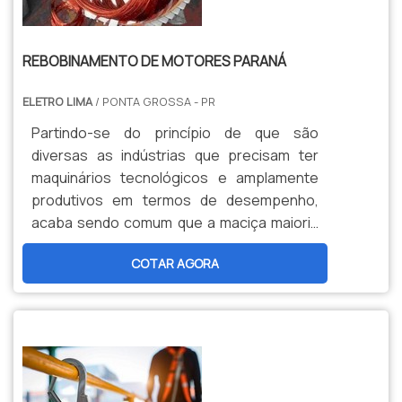
REBOBINAMENTO DE MOTORES PARANÁ
ELETRO LIMA
/ PONTA GROSSA - PR
Partindo-se do princípio de que são
diversas as indústrias que precisam ter
maquinários tecnológicos e amplamente
produtivos em termos de desempenho,
acaba sendo comum que a maciça maioria
delas demande o uso de motores elétricos.
COTAR AGORA
Aliás, é justamente neste situação que
surge a – alta – seriedade do método de
rebobinamento de motores.O SERVIÇO
DEVOLVER FUNCIONALIDADE AOS
MOTORESNo que consiste o procedimento
de rebobinamento de motores P...