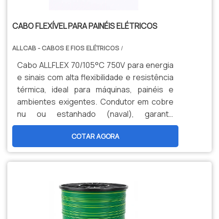
CABO FLEXÍVEL PARA PAINÉIS ELÉTRICOS
ALLCAB - CABOS E FIOS ELÉTRICOS
/
Cabo ALLFLEX 70/105°C 750V para energia
e sinais com alta flexibilidade e resistência
térmica, ideal para máquinas, painéis e
ambientes exigentes. Condutor em cobre
nu ou estanhado (naval), garante
durabilidade, segurança e menor
COTAR AGORA
manutenção. Opções personalizadas,
produção nacional e assistência técnica
especializada para sua indústria.