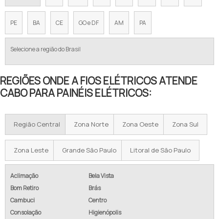
PE
BA
CE
GO e DF
AM
PA
Selecione a região do Brasil
REGIÕES ONDE A FIOS ELÉTRICOS ATENDE
CABO PARA PAINÉIS ELÉTRICOS:
Região Central
Zona Norte
Zona Oeste
Zona Sul
Zona Leste
Grande São Paulo
Litoral de São Paulo
Aclimação
Bela Vista
Bom Retiro
Brás
Cambuci
Centro
Consolação
Higienópolis