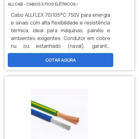
ALLCAB - CABOS E FIOS ELÉTRICOS
/
Cabo ALLFLEX 70/105°C 750V para energia
e sinais com alta flexibilidade e resistência
térmica, ideal para máquinas, painéis e
ambientes exigentes. Condutor em cobre
nu ou estanhado (naval), garante
durabilidade, segurança e menor
COTAR AGORA
manutenção. Opções personalizadas,
produção nacional e assistência técnica
especializada para sua indústria.