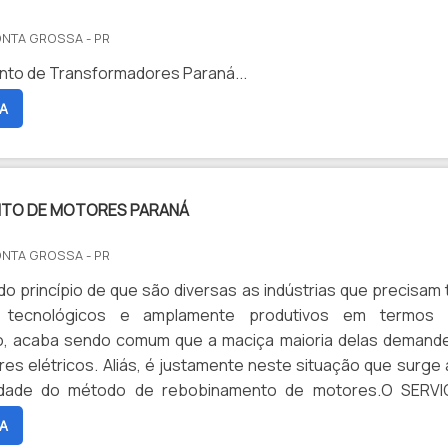
ONTA GROSSA - PR
to de Transformadores Paraná...
A
TO DE MOTORES PARANÁ
ONTA GROSSA - PR
do princípio de que são diversas as indústrias que precisam 
s tecnológicos e amplamente produtivos em termos
 acaba sendo comum que a maciça maioria delas demand
es elétricos. Aliás, é justamente neste situação que surge 
iedade do método de rebobinamento de motores.O SERV
 FUNCIONALIDADE AOS MOTORESNo que consiste
A
 de rebobinamento de motores P...