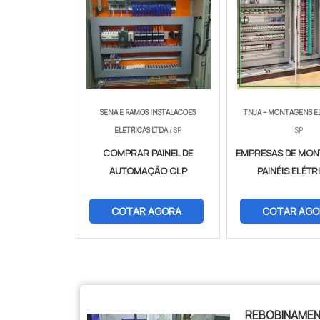
SENA E RAMOS INSTALACOES
TNJA – MONTAGENS E
ELETRICAS LTDA
/ SP
SP
COMPRAR PAINEL DE
EMPRESAS DE MON
AUTOMAÇÃO CLP
PAINÉIS ELÉT
COTAR AGORA
COTAR AGO
$tamVetKey = sizeof($vetKey); ?>
REBOBINAME