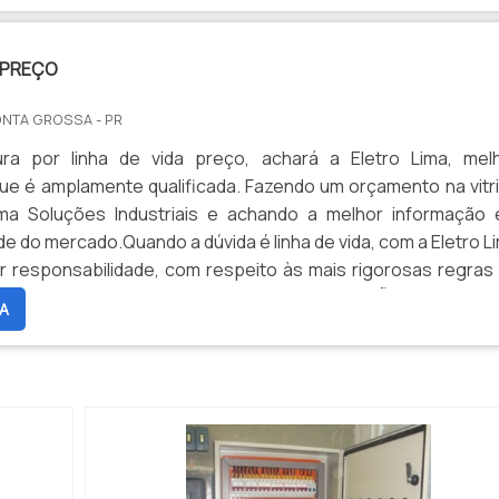
A PREÇO
ONTA GROSSA - PR
a por linha de vida preço, achará a Eletro Lima, mel
e é amplamente qualificada. Fazendo um orçamento na vitr
a Soluções Industriais e achando a melhor informação
de do mercado.Quando a dúvida é linha de vida, com a Eletro L
 responsabilidade, com respeito às mais rigorosas regras
om intenção de trabalhos em altura.INFORMAÇÕES RELEVAN
A
DE ...