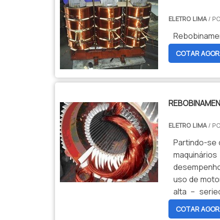
ELETRO LIMA
/ P
Rebobinamen
COTAR AGOR
REBOBINAMEN
ELETRO LIMA
/ P
Partindo-se 
maquinário
desempenho,
uso de motor
alta – ser
DEVOLVER
COTAR AGOR
procedimento