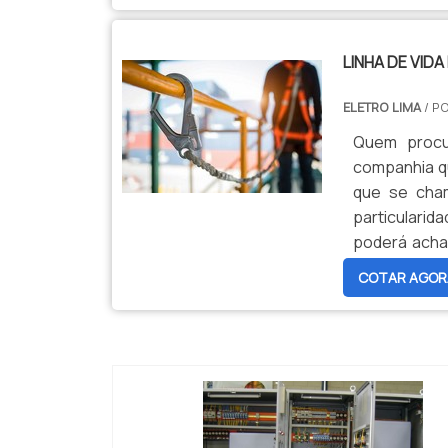
LINHA DE VID
ELETRO LIMA
/ P
Quem procur
companhia qu
que se cham
particularida
poderá achar
segurança c
COTAR AGOR
SOBRE LINHA 
--