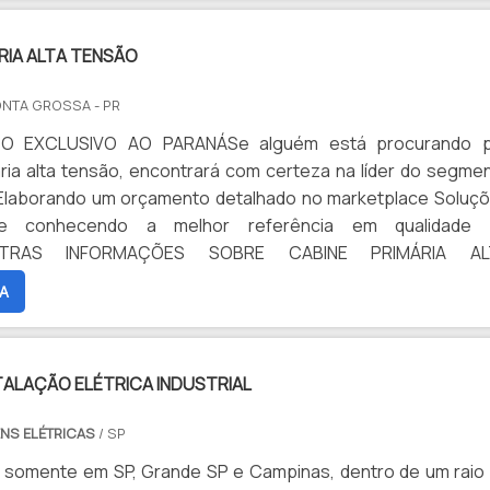
RIA ALTA TENSÃO
ONTA GROSSA - PR
O EXCLUSIVO AO PARANÁSe alguém está procurando 
ria alta tensão, encontrará com certeza na líder do segme
. Elaborando um orçamento detalhado no marketplace Soluç
s e conhecendo a melhor referência em qualidade
OUTRAS INFORMAÇÕES SOBRE CABINE PRIMÁRIA AL
procura por cabine primária ética, descobre a Eletro Li
A
ecializada em projetos elétricos e banco de capacitor
 que há de melhor no mercado para cada cliente.Ainda foca
 em cabine primária alta tensão, deve-se ter a exatidão em or
TALAÇÃO ELÉTRICA INDUSTRIAL
as que prezam por produtos e serviços que tenham ót
eficiência, detalhes que passam despercebidos e podem ge
NS ELÉTRICAS
/ SP
uros para os clientes.Além disso, é de uma importância reali
 minuciosa sobre a companhia a ser contratada, a fim de evi
 somente em SP, Grande SP e Campinas, dentro de um raio