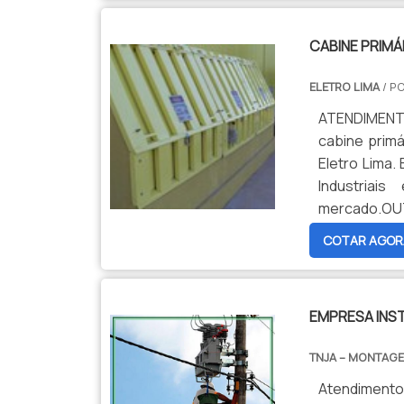
CABINE PRIMÁ
ELETRO LIMA
/ P
ATENDIMENT
cabine primá
Eletro Lima
Industriai
mercado.
TENSÃOQuem 
COTAR AGOR
Empresa esp
oferecendo o
na qualidade
EMPRESA INS
com empres
qualidade e 
TNJA – MONTAGE
prejuízo fut
uma pesquisa
Atendimento