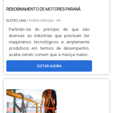
REBOBINAMENTO DE MOTORES PARANÁ
ELETRO LIMA
/ PONTA GROSSA - PR
Partindo-se do princípio de que são
diversas as indústrias que precisam ter
maquinários tecnológicos e amplamente
produtivos em termos de desempenho,
acaba sendo comum que a maciça maioria
delas demande o uso de motores elétricos.
COTAR AGORA
Aliás, é justamente neste situação que
surge a – alta – seriedade do método de
rebobinamento de motores.O SERVIÇO
DEVOLVER FUNCIONALIDADE AOS
MOTORESNo que consiste o procedimento
de rebobinamento de motores P...