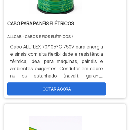
CABO PARA PAINÉIS ELÉTRICOS
ALLCAB - CABOS E FIOS ELÉTRICOS
/
Cabo ALLFLEX 70/105°C 750V para energia
e sinais com alta flexibilidade e resistência
térmica, ideal para máquinas, painéis e
ambientes exigentes. Condutor em cobre
nu ou estanhado (naval), garante
durabilidade, segurança e menor
COTAR AGORA
manutenção. Opções personalizadas,
produção nacional e assistência técnica
especializada para sua indústria.