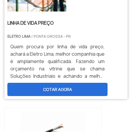
LINHA DE VIDA PREÇO
ELETRO LIMA
/ PONTA GROSSA - PR
Quem procura por linha de vida preço,
achará a Eletro Lima, melhor companhia que
é amplamente qualificada. Fazendo um
orçamento na vitrine que se chama
Soluções Industriais e achando a melhor
informação em particularidade do
COTAR AGORA
mercado.Quando a dúvida é linha de vida,
com a Eletro Lima poderá achar
responsabilidade, com respeito às mais
rigorosas regras de segurança com
intenção de trabalhos em
altura.INFORMAÇÕES RELEVANTES SOBRE