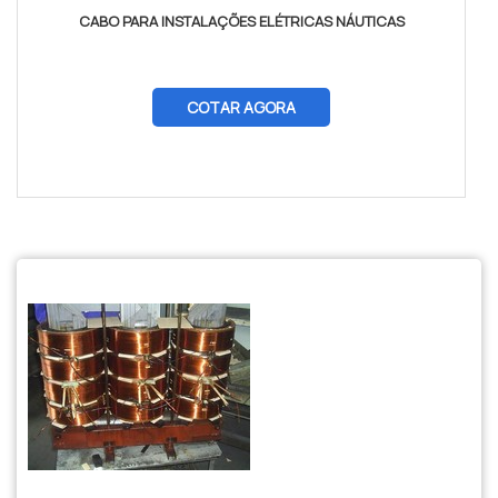
CABO PARA INSTALAÇÕES ELÉTRICAS NÁUTICAS
COTAR AGORA
$tamVetKey = sizeof($vetKey); ?>