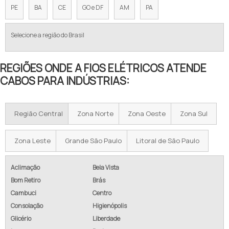
PE
BA
CE
GO e DF
AM
PA
Selecione a região do Brasil
REGIÕES ONDE A FIOS ELÉTRICOS ATENDE
CABOS PARA INDÚSTRIAS:
Região Central
Zona Norte
Zona Oeste
Zona Sul
Zona Leste
Grande São Paulo
Litoral de São Paulo
Aclimação
Bela Vista
Bom Retiro
Brás
Cambuci
Centro
Consolação
Higienópolis
Glicério
Liberdade