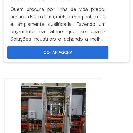
Quem procura por linha de vida preço,
achará a Eletro Lima, melhor companhia que
é amplamente qualificada. Fazendo um
orçamento na vitrine que se chama
Soluções Industriais e achando a melhor
informação em particularidade do
COTAR AGORA
mercado.Quando a dúvida é linha de vida,
com a Eletro Lima poderá achar
--
responsabilidade, com respeito às mais
rigorosas regras de segurança com
intenção de trabalhos em
altura.INFORMAÇÕES RELEVANTES SOBRE
LINHA DE ...