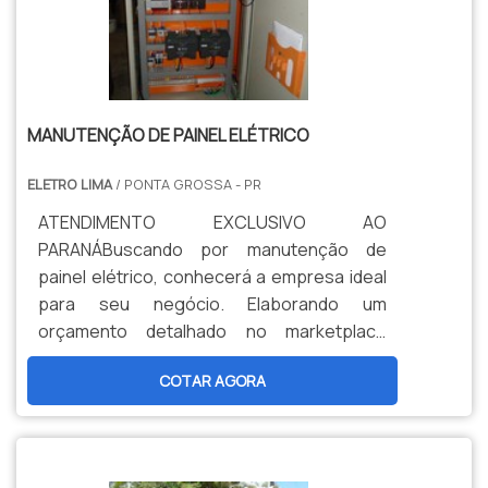
o que garante a melhor experiência para
parceiros novos e antigos..
MANUTENÇÃO DE PAINEL ELÉTRICO
ELETRO LIMA
/ PONTA GROSSA - PR
ATENDIMENTO EXCLUSIVO AO
PARANÁBuscando por manutenção de
painel elétrico, conhecerá a empresa ideal
para seu negócio. Elaborando um
orçamento detalhado no marketplace
Soluções Industriais e conhecendo a
COTAR AGORA
melhor referência em qualidade do
mercado.Sim, aqui é o lugar certo ! Quando
a temática é manutenção de painéis
elétricos, na Eletro Lima conseguirá