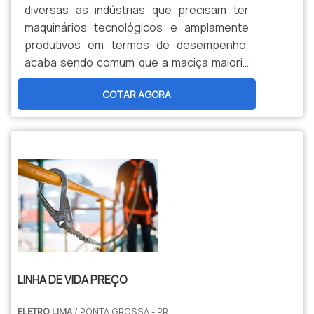
diversas as indústrias que precisam ter
maquinários tecnológicos e amplamente
produtivos em termos de desempenho,
acaba sendo comum que a maciça maioria
delas demande o uso de motores elétricos.
COTAR AGORA
Aliás, é justamente neste situação que
surge a – alta – seriedade do método de
rebobinamento de motores.O SERVIÇO
DEVOLVER FUNCIONALIDADE AOS
MOTORESNo que consiste o procedimento
de rebobinamento de motores P...
LINHA DE VIDA PREÇO
ELETRO LIMA
/ PONTA GROSSA - PR