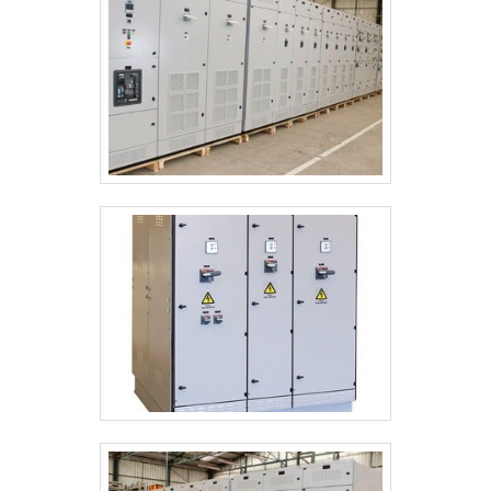
temporario de alta tensão:Comprometida
com os serviços; Responsável;Altamente
qualificada;Inovadora; Segura. OUTROS
DETALHES IMPORTANTES SOBRE A
EMPRESASomente na Ritz SP existem as
melhores condições para quem deseja
achar o que precisa para aterramento
temporario de alta tensão. É possível
encontrar itens variados com tecnologia de
ponta, como detectores de tensão e
coberturas protetoras.É reconhecida por
ser comprometida com os serviços e
inovadora, padrões possíveis por contar
com escritório de alta qualidade onde são
realizadas as atividades e tecnologia de
ponta. Tudo isso, unido a um time de
colaboradores aptos para ajudar a
especificar os mais diversos