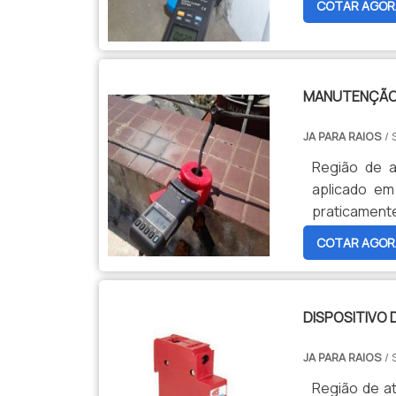
COTAR AGOR
MANUTENÇÃO
JA PARA RAIOS
/ 
Região de a
aplicado em
praticament
COTAR AGOR
DISPOSITIVO
JA PARA RAIOS
/ 
Região de a