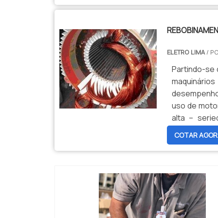
REBOBINAMEN
ELETRO LIMA
/ P
Partindo-se 
maquinário
desempenho,
uso de motor
alta – ser
DEVOLVER
COTAR AGOR
procedimento