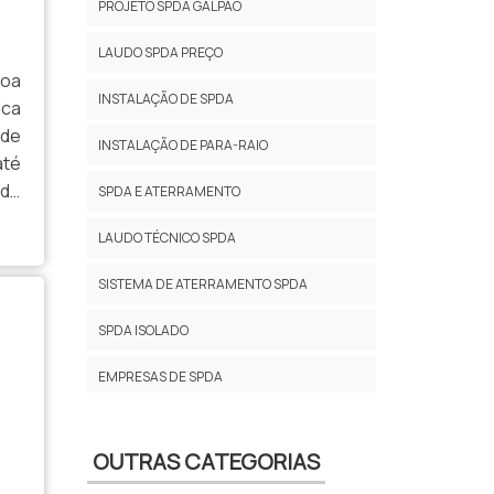
PROJETO SPDA GALPÃO
LAUDO SPDA PREÇO
soa
INSTALAÇÃO DE SPDA
ica
 de
INSTALAÇÃO DE PARA-RAIO
até
 de
SPDA E ATERRAMENTO
s e
LAUDO TÉCNICO SPDA
SISTEMA DE ATERRAMENTO SPDA
SPDA ISOLADO
EMPRESAS DE SPDA
PROJETO SPDA PREÇO
OUTRAS CATEGORIAS
PREÇO PROJETO SPDA