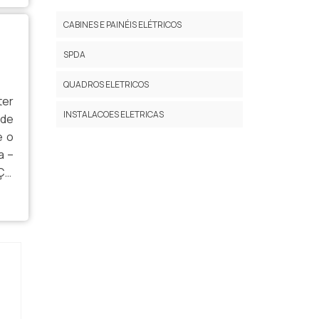
LAUDO DE ATERRAMENTO SPDA
CABINES E PAINÉIS ELÉTRICOS
PREÇO DE INSTALAÇÃO DE PARA-RAIO
SPDA
INSTALAÇÃO DE ATERRAMENTO
QUADROS ELETRICOS
ter
SPDA RESIDENCIAL
INSTALACOES ELETRICAS
 de
SPDA INSTALAÇÃO
e o
a –
INSTALAÇÃO DE SPDA (PARA-RAIOS)
IÇO
 o
INSPEÇÃO DE SPDA
ATERRAMENTO SPDA ESTRUTURAL
SISTEMA DE SPDA ATERRAMENTO
INSTALAÇÃO DE PÁRA RAIOS PREÇO
SERVIÇO DE SPDA