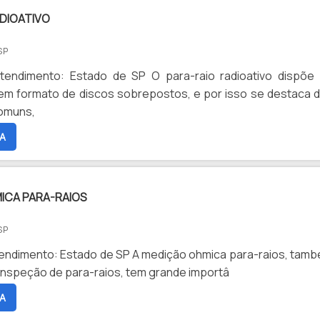
DIOATIVO
SP
tendimento: Estado de SP O para-raio radioativo dispõe
em formato de discos sobrepostos, e por isso se destaca 
comuns,
A
ICA PARA-RAIOS
SP
endimento: Estado de SP A medição ohmica para-raios, tam
nspeção de para-raios, tem grande importâ
A