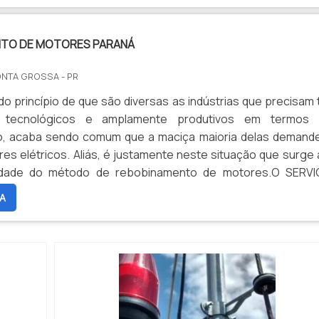
TO DE MOTORES PARANÁ
ONTA GROSSA - PR
do princípio de que são diversas as indústrias que precisam 
s tecnológicos e amplamente produtivos em termos
 acaba sendo comum que a maciça maioria delas demand
es elétricos. Aliás, é justamente neste situação que surge 
iedade do método de rebobinamento de motores.O SERV
 FUNCIONALIDADE AOS MOTORESNo que consiste
A
 de rebobinamento de motores P...