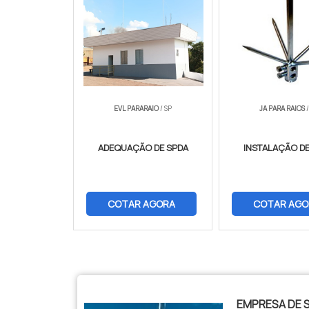
EVL PARARAIO
/ SP
JA PARA RAIOS
/
ADEQUAÇÃO DE SPDA
INSTALAÇÃO DE
COTAR AGORA
COTAR AGO
$tamVetKey = sizeof($vetKey); ?>
EMPRESA DE 