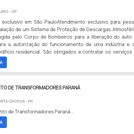
LARO - SP
 exclusivo em São PauloAtendimento exclusivo para pes
stalação de um Sistema de Proteção de Descargas Atmosfér
igida pelo Corpo de Bombeiros para a liberação do auto
para a autorização do funcionamento de uma indústria e 
fício residencial. São obrigados a contratar os serviços
 de SPDA os seguintes tipos de edificações: Empresa
A
m mais de ...
NTO DE TRANSFORMADORES PARANÁ
ONTA GROSSA - PR
to de Transformadores Paraná...
A