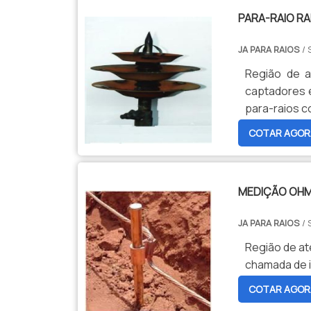
PARA-RAIO RA
JA PARA RAIOS
/ 
Região de a
captadores 
para-raios 
COTAR AGOR
MEDIÇÃO OHM
JA PARA RAIOS
/ 
Região de at
chamada de i
COTAR AGOR