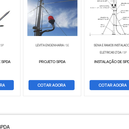
 SP
LEVITA ENGENHARIA
/ SE
SENA E RAMOS INSTALAC
ELETRICAS LTDA
/ SP
 SPDA
PROJETO SPDA
INSTALAÇÃO DE SP
RA
COTAR AGORA
COTAR AGORA
SPDA