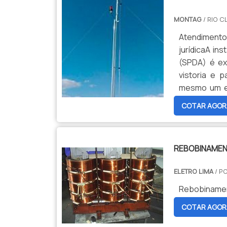
MONTAG
/ RIO C
Atendimento
jurídicaA in
(SPDA) é ex
vistoria e 
mesmo um edi
uma empresa
COTAR AGOR
indústrias co
REBOBINAME
ELETRO LIMA
/ P
Rebobinamen
COTAR AGOR