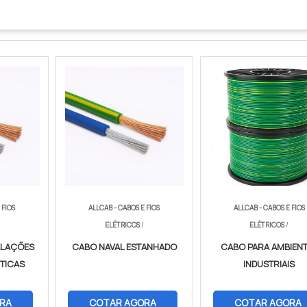
 FIOS
ALLCAB - CABOS E FIOS
ALLCAB - CABOS E FIOS
ELÉTRICOS
/
ELÉTRICOS
/
ALAÇÕES
CABO NAVAL ESTANHADO
CABO PARA AMBIEN
TICAS
INDUSTRIAIS
RA
COTAR AGORA
COTAR AGORA