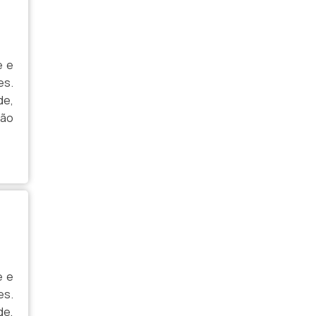
CABO NAVAL ARMADO
CABO NAVAL COM ISOLAÇÃO RESISTENTE
e e
CABO NAVAL ESTANHADO
es.
de,
CABO PARA AMBIENTES EXIGENTES
ção
CABO PARA AMBIENTES INDUSTRIAIS
CABO PARA AMBIENTES ÚMIDOS
CABO PARA APLICAÇÕES EM INDÚSTRIAS
PESADAS
CABO PARA EMBARCAÇÕES
CABO PARA INSTALAÇÕES ELÉTRICAS
NÁUTICAS
e e
es.
CABO PARA LINHAS DE PRODUÇÃO
de,