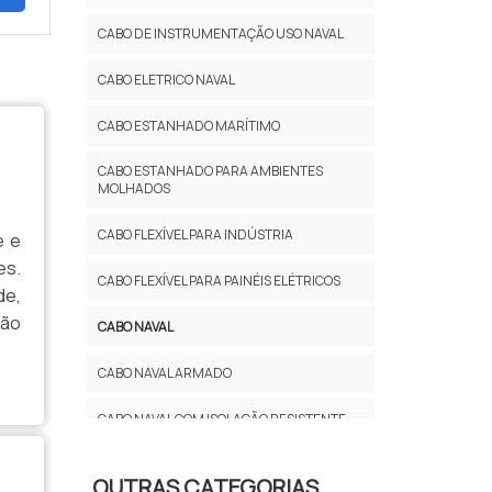
CABO DE INSTRUMENTAÇÃO USO NAVAL
CABO ELETRICO NAVAL
CABO ESTANHADO MARÍTIMO
CABO ESTANHADO PARA AMBIENTES
MOLHADOS
CABO FLEXÍVEL PARA INDÚSTRIA
e e
es.
CABO FLEXÍVEL PARA PAINÉIS ELÉTRICOS
de,
ção
CABO NAVAL
CABO NAVAL ARMADO
CABO NAVAL COM ISOLAÇÃO RESISTENTE
CABO NAVAL ESTANHADO
OUTRAS CATEGORIAS