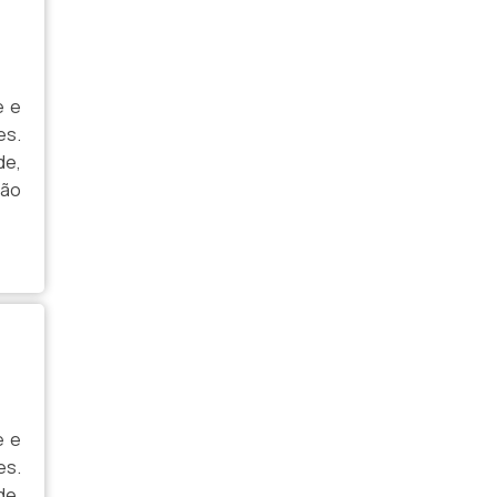
e e
es.
de,
ção
e e
es.
de,