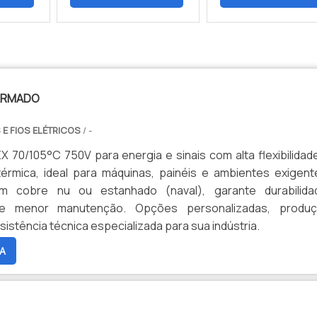
ARMADO
 E FIOS ELÉTRICOS
/ -
 70/105°C 750V para energia e sinais com alta flexibilidad
térmica, ideal para máquinas, painéis e ambientes exigent
m cobre nu ou estanhado (naval), garante durabilida
e menor manutenção. Opções personalizadas, produ
sistência técnica especializada para sua indústria.
A