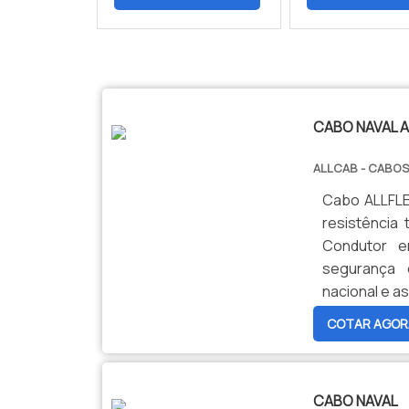
$tamVetKey = sizeof($vetKey); ?>
CABO NAVAL 
ALLCAB - CABOS
Cabo ALLFLEX
resistência 
Condutor e
segurança 
nacional e as
COTAR AGOR
CABO NAVAL