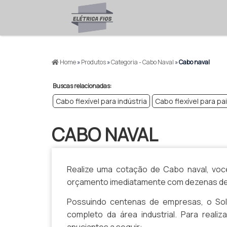
>
Home
»
Produtos
»
Categoria - Cabo Naval
»
Cabo naval
Buscas relacionadas:
Cabo flexível para indústria
Cabo flexível para pa
CABO NAVAL
Realize uma cotação de Cabo naval, você 
orçamento imediatamente com dezenas de e
Possuindo centenas de empresas, o Solu
completo da área industrial. Para real