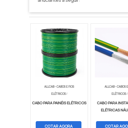
anuciantes a seguir:
ALLCAB - CABOS E FIOS
ALLCAB - CABOS E
ELÉTRICOS
/
ELÉTRICOS
/
CABO PARA PAINÉIS ELÉTRICOS
CABO PARA INST
ELÉTRICAS NÁU
COTAR AGORA
COTAR AGO