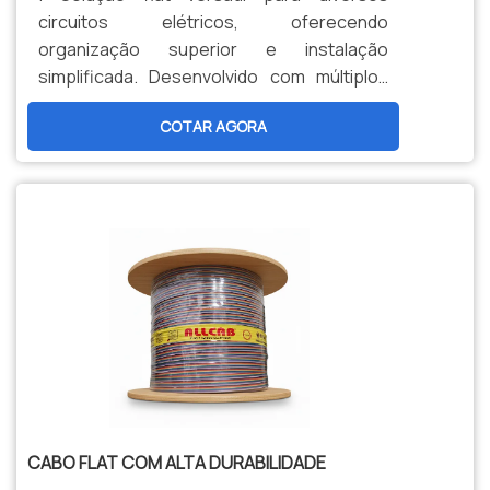
circuitos elétricos, oferecendo
organização superior e instalação
simplificada. Desenvolvido com múltiplos
condutores paralelos e isolação PVC
COTAR AGORA
termorresistente (105°C). Ideal para
aplicações gerais em painéis, automação e
sistemas que exigem eficiência e
organização na distribuição elétrica.
CABO FLAT COM ALTA DURABILIDADE