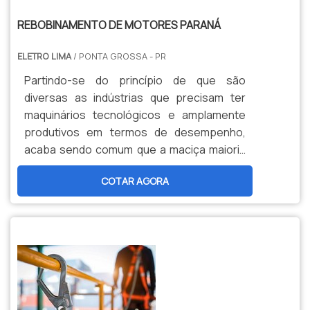
REBOBINAMENTO DE MOTORES PARANÁ
ELETRO LIMA
/ PONTA GROSSA - PR
Partindo-se do princípio de que são
diversas as indústrias que precisam ter
maquinários tecnológicos e amplamente
produtivos em termos de desempenho,
acaba sendo comum que a maciça maioria
delas demande o uso de motores elétricos.
COTAR AGORA
Aliás, é justamente neste situação que
surge a – alta – seriedade do método de
rebobinamento de motores.O SERVIÇO
DEVOLVER FUNCIONALIDADE AOS
MOTORESNo que consiste o procedimento
de rebobinamento de motores P...