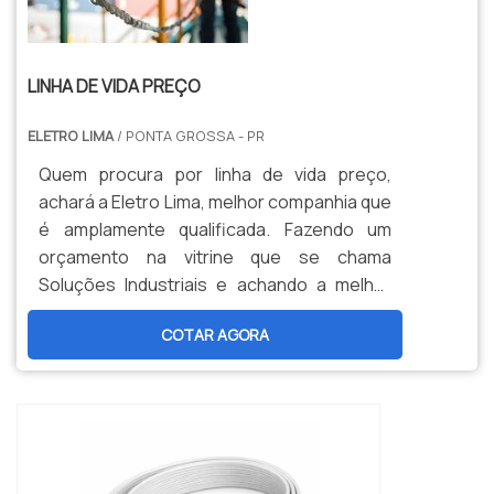
LINHA DE VIDA PREÇO
ELETRO LIMA
/ PONTA GROSSA - PR
Quem procura por linha de vida preço,
achará a Eletro Lima, melhor companhia que
é amplamente qualificada. Fazendo um
orçamento na vitrine que se chama
Soluções Industriais e achando a melhor
informação em particularidade do
COTAR AGORA
mercado.Quando a dúvida é linha de vida,
com a Eletro Lima poderá achar
responsabilidade, com respeito às mais
rigorosas regras de segurança com
intenção de trabalhos em
altura.INFORMAÇÕES RELEVANTES SOBRE