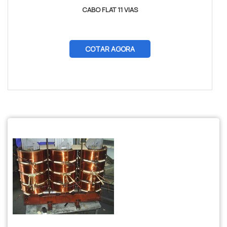
CABO FLAT 11 VIAS
COTAR AGORA
$tamVetKey = sizeof($vetKey); ?>