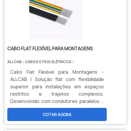
CABO FLAT FLEXÍVEL PARA MONTAGENS
ALLCAB - CABOS E FIOS ELÉTRICOS
/
Cabo Flat Flexível para Montagens -
ALLCAB | Solução flat com flexibilidade
superior para instalações em espaços
restritos e trajetos complexos.
Desenvolvido com condutores paralelos e
isolação PVC termorresistente (105°C).
COTAR AGORA
Ideal para montagens em máquinas, robôs
e sistemas que exigem facilidade de
roteamento e adaptação a geometrias