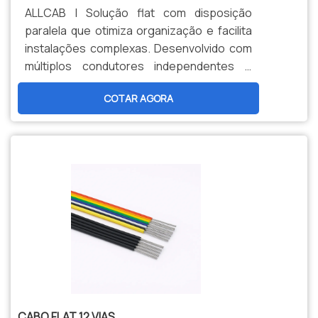
ALLCAB | Solução flat com disposição
paralela que otimiza organização e facilita
instalações complexas. Desenvolvido com
múltiplos condutores independentes e
isolação termorresistente (105°C). Ideal
COTAR AGORA
para painéis de controle, automação e
sistemas onde a separação e identificação
de circuitos são essenciais.
CABO FLAT 12 VIAS