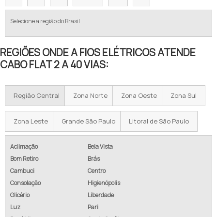
Selecione a região do Brasil
REGIÕES ONDE A FIOS ELÉTRICOS ATENDE
CABO FLAT 2 A 40 VIAS:
Região Central
Zona Norte
Zona Oeste
Zona Sul
Zona Leste
Grande São Paulo
Litoral de São Paulo
Aclimação
Bela Vista
Bom Retiro
Brás
Cambuci
Centro
Consolação
Higienópolis
Glicério
Liberdade
Luz
Pari