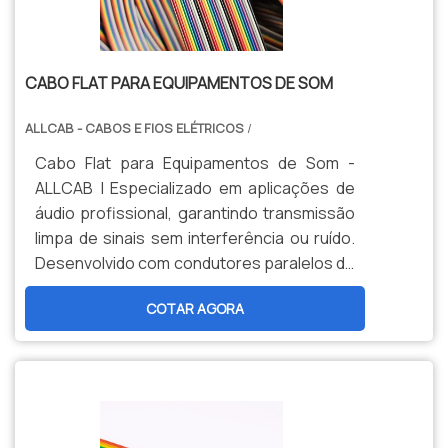
CABO FLAT PARA EQUIPAMENTOS DE SOM
ALLCAB - CABOS E FIOS ELÉTRICOS
/
Cabo Flat para Equipamentos de Som -
ALLCAB | Especializado em aplicações de
áudio profissional, garantindo transmissão
limpa de sinais sem interferência ou ruído.
Desenvolvido com condutores paralelos de
cobre estanhado e isolação PVC (105°C).
COTAR AGORA
Ideal para sistemas de sonorização,
estúdios e instalações que exigem máxima
fidelidade de áudio.