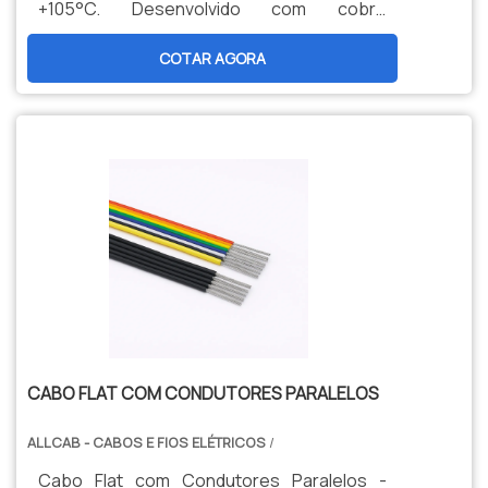
+105°C. Desenvolvido com cobre
estanhado e PVC especial para máxima
COTAR AGORA
eficiência térmica. Ideal para aplicações
críticas em automação, controle e
eletrônica onde a gestão térmica é
essencial.
CABO FLAT COM CONDUTORES PARALELOS
ALLCAB - CABOS E FIOS ELÉTRICOS
/
Cabo Flat com Condutores Paralelos -