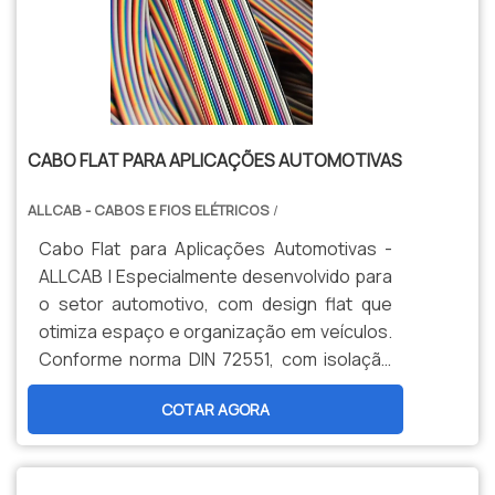
CABO FLAT PARA APLICAÇÕES AUTOMOTIVAS
ALLCAB - CABOS E FIOS ELÉTRICOS
/
Cabo Flat para Aplicações Automotivas -
ALLCAB | Especialmente desenvolvido para
o setor automotivo, com design flat que
otimiza espaço e organização em veículos.
Conforme norma DIN 72551, com isolação
PVC termorresistente (105°C) e
COTAR AGORA
condutores paralelos. Ideal para chicotes
elétricos, módulos de controle e sistemas
veiculares que exigem instalação