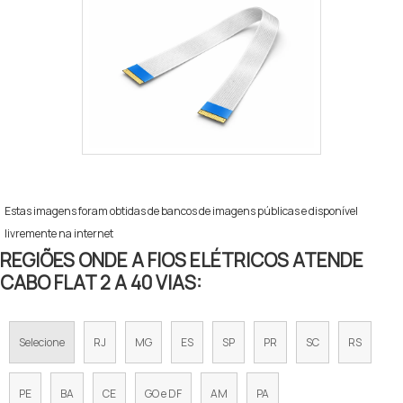
Estas imagens foram obtidas de bancos de imagens públicas e disponível
livremente na internet
REGIÕES ONDE A FIOS ELÉTRICOS ATENDE
CABO FLAT 2 A 40 VIAS:
Selecione
RJ
MG
ES
SP
PR
SC
RS
PE
BA
CE
GO e DF
AM
PA