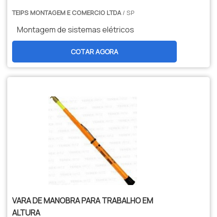
e expansão do sistema. A montagem
manobra e banqueta isolante.É
TEIPS MONTAGEM E COMERCIO LTDA
adequada melhora a eficiência energética
/ SP
comprometida com os serviços e
e prolonga a vida útil dos componentes.
Montagem de sistemas elétricos
inovadora, padrões alcançados por conter
Empresas especializadas nesse serviço
escritório de alta qualidade onde são
oferecem soluções personalizadas,
COTAR AGORA
realizadas as atividades e tecnologia de
utilizando tecnologia avançada para
ponta. Tudo isso, unido a um time de
garantir maior segurança, confiabilidade e
colaboradores aptos para ajudar a
desempenho do sistema elétrico,
especificar os mais diversos
atendendo às exigências normativas e
equipamentos para manutenção e
operacionais de cada projeto.
isolamento térmico e profissionais
certificados, fecha todo o ciclo de entrega
com excelência para toda a carteira de
clientes..
VARA DE MANOBRA PARA TRABALHO EM
ALTURA