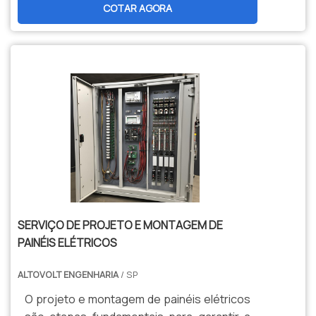
importância de contar com uma empresa
COTAR AGORA
produto deve sempre ser adquirido com
especializada neste tipo de serviço,
empresas especializadas no segmento.
confira os motivos pelos quais a Eletro Lima
Esse tipo de cuidado ajuda a garantir a
é a escolha certa quando procurar por
qualidade e durabilidade dos materiais, além
painel elétrico trifásico: Equipe
de evitar prejuízos com substituições
multidisciplinar de consultores associados;
frequentes de peças defeituosas. Assim, é
Profissionais com vasta experiência nas
possível poupar gastos
diversas áreas de atuação; Escritório de
desnecessários.sOBRE EMPRESA DE
alta qualidade onde são realizadas as
ENSAIOS DE LUVAS ISOLANTESSe alguém
atividades; Estrutura suficiente para
pesquisar por uma empresa de ensaios de
atender todas as demandas do segmento;
luvas isolantes comprometida com os
Equipamentos de última geração.Somente
serviços, encontra o site da Ritz SP.
na Eletro Lima existe o que há de melhor em
Disponibilizando para os clientes
SERVIÇO DE PROJETO E MONTAGEM DE
painel elétrico trifásico. São diversas
detectores de tensão e ensaios elétricos,
PAINÉIS ELÉTRICOS
opções disponibilizadas, como cabines e
visando sempre a qualidade final para a
SPDA. Isso se deve ao fato de ser
ALTOVOLT ENGENHARIA
fidelização do cliente.Sem trocar o foco
/ SP
comprometida com os serviços e ética,
sobre empresa de ensaios de luvas
O projeto e montagem de painéis elétricos
qualificações construídas por focar suas
isolantes, é importante buscar uma