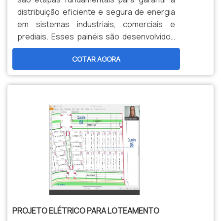
fidelização do cliente.Existem muitas
distribuição eficiente e segura de energia
formas diferentes de demonstrar
em sistemas industriais, comerciais e
conhecimento e autoridade em sua área de
prediais. Esses painéis são desenvolvidos
atuação. Boas razões pelas quais a Ritz SP
de acordo com as necessidades
é a melhor escolha quando procurar por
COTAR AGORA
específicas de cada aplicação, integrando
aterramento temporário
dispositivos de proteção, comando e
15kv:Comprometida com os
automação. Utilizando materiais de alta
serviços; Responsável;Altamente
qualidade e seguindo normas técnicas
qualificada;Inovadora; Segura. DETALHES
rigorosas, o processo envolve desde o
MUITO INTERESSANTES SOBRE A
dimensionamento dos componentes até a
EMPRESANa Ritz SP é possível encontrar o
instalação final, assegurando o
que há de melhor em aterramento
funcionamento confiável dos
temporário 15kv. É sempre a opção mais
equipamentos conectados. Entre os
confiável, disponibilizando itens como
principais benefícios, destacam-se a
detectores de tensão e ensaios elétricos.É
organização dos circuitos elétricos, a
comprometida com os serviços e
redução de falhas e riscos de curto-
altamente qualificada, características
circuito, além da facilidade na manutenção
PROJETO ELÉTRICO PARA LOTEAMENTO
possíveis pelo fato de a empresa ter