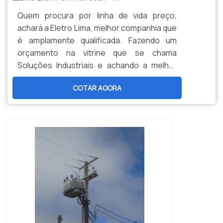
Quem procura por linha de vida preço,
achará a Eletro Lima, melhor companhia que
é amplamente qualificada. Fazendo um
orçamento na vitrine que se chama
Soluções Industriais e achando a melhor
informação em particularidade do
COTAR AGORA
mercado.Quando a dúvida é linha de vida,
com a Eletro Lima poderá achar
responsabilidade, com respeito às mais
rigorosas regras de segurança com
intenção de trabalhos em
altura.INFORMAÇÕES RELEVANTES SOBRE
LINHA DE ...