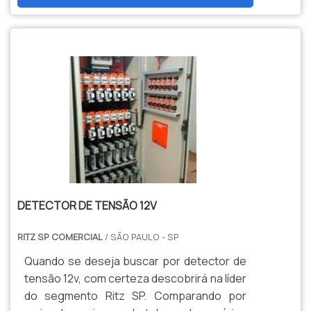
isolamento térmico e a uma equipe
primordiais que são deixados de lado por
qualidade do mercado.Sim, aqui é o lugar
eficiente, garante uma entrega de
muitas empresas que não focam na
certo! Quando o interesse é por montagem
excelência de ponta a ponta..
fidelização do cliente. Saiba porquê a Eletro
de quadro de comando elétrico, com os
Lima é destaque quando procurar por
colaboradores da Eletro Lima atingirá
quadro de comando automático para
proteção com assessoria técnica
geradores: Comprometida com os
especializada.sOBRE MONTAGEM DE
serviços; Responsável; Altamente
QUADRO DE COMANDO ELÉTRICOA Eletro
qualificada; Inovadora; Ética.Somente na
Lima canaliza sua energia em oferecer aos
Eletro Lima tem o que há de melhor no
parceiros uma estrutura com escritório de
mercado de quadro de comando
alta qualidade onde são realizadas as
automático para geradores. É possível
atividades e equipamentos de última
encontrar uma grande variedade no
geração, tudo para se certificar que se
DETECTOR DE TENSÃO 12V
portfólio, como automação industrial e
tenha montagem de quadro de comando
banco de capacitores.Tudo isso por ser
RITZ SP COMERCIAL
elétrico com excelente custo-
/ SÃO PAULO - SP
comprometida com os serviços e ética,
benefício.Não obstante, quando falamos
Quando se deseja buscar por detector de
características possíveis pelo fato de a
em montagem de quadro de comando
tensão 12v, com certeza descobrirá na líder
empresa ter escritório de alta qualidade
elétrico, deve-se ter a exatidão em orçar
do segmento Ritz SP. Comparando por
onde são realizadas as atividades e
com empresas que prezam por produtos e