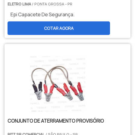
EMPRESANa Ritz SP tem o que há de melhor
ELETRO LIMA
/ PONTA GROSSA - PR
São diversas opções disponibilizadas,
no mercado de comercialização de
Epi Capacete De Segurança.
como projetos elétricos e banco de
isolantes elétricos e equipamentos de
capacitores com ótima qualidade e
segurança para manutenção de sistemas
COTAR AGORA
precisão.Apresentando produtos de alto
elétricos. Sempre de olho no mercado, traz
padrão, a empresa conta com profissionais
novidades em itens como conjunto de
especializados e instalações modernas e
aterramento temporário e ensaios
em bom estado, conquistando então a
elétricos com ótima qualidade e
confiança de todos Eletro Lima, devido a
proteção.Com o objetivo de trazer a
isso, a empresa tem se despontado no
satisfação a todos os clientes, a empresa
mercado, pois tem seriedade e qualidade, o
entende que seu melhor destaque é
que .
conquistar a confiança de cada um. Tudo
isso só é possível através do investimento
em equipamentos modernos e
profissionais experientes. A Ritz SP é uma
empresa que tem despontado no
CONJUNTO DE ATERRAMENTO PROVISÓRIO
segmento por toda seriedade e qualidade,
o que garante o sucesso dos clientes de
RITZ SP COMERCIAL
/ SÃO PAULO - SP