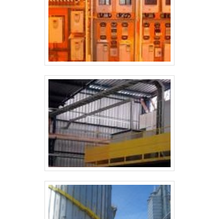
comprometida com os serviços, descobre
o site da Ritz SP. Com grande know-how
focado em detectores de tensão e
banqueta isolante, oferecendo sempre a
melhor opção para o cliente final.Ainda
focando em conjunto de aterramento
provisório, deve-se descartar empresas
que não tenham produtos e serviços com
ótima qualidade e excelente custo-
benefício, características simples mas que
mostram o comprometimento da empresa
com seus clientes.Existem muitas formas
diferentes de demonstrar conhecimento e
autoridade em sua área de atuação. Os
motivos pelos quais a Ritz SP é destaque
quando procurar por aterramento
provisório:Comprometida com os
serviços; Responsável;Altamente