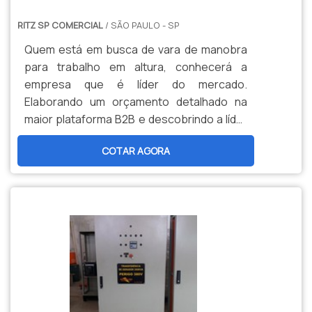
RITZ SP COMERCIAL
/ SÃO PAULO - SP
Quem está em busca de vara de manobra
para trabalho em altura, conhecerá a
empresa que é líder do mercado.
Elaborando um orçamento detalhado na
maior plataforma B2B e descobrindo a líder
do segmento.sOBRE VARA DE MANOBRA
COTAR AGORA
PARA TRABALHO EM ALTURASe alguém
procurar por vara de manobra para
trabalho em altura em uma empresa
segura, depara com a Ritz SP. A empresa
tem em seu escopo conjunto de
aterramento temporário e coberturas
protetoras, focando em tecnologia e
desenvolvimento no que gera resultado ao
cliente.Sem trocar o foco sobre vara de
manobra para trabalho em altura, deve-se