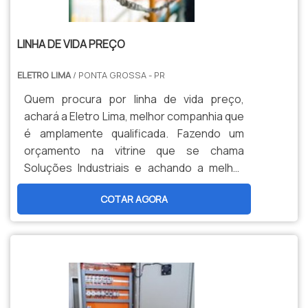
LINHA DE VIDA PREÇO
ELETRO LIMA
/ PONTA GROSSA - PR
Quem procura por linha de vida preço,
achará a Eletro Lima, melhor companhia que
é amplamente qualificada. Fazendo um
orçamento na vitrine que se chama
Soluções Industriais e achando a melhor
informação em particularidade do
COTAR AGORA
mercado.Quando a dúvida é linha de vida,
com a Eletro Lima poderá achar
responsabilidade, com respeito às mais
rigorosas regras de segurança com
intenção de trabalhos em
altura.INFORMAÇÕES RELEVANTES SOBRE
LINHA DE VIDA PREÇO:Se alguém buscar