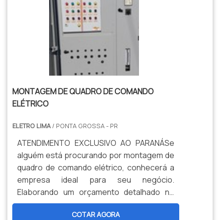
atividades; Tecnologia de
responsável, descobre o site da Eletro
ponta;Equipamentos de última
Lima. Uma empresa com alto know-how em
geração. ALGUNS DETALHES SOBRE A
projetos elétricos e SPDA, garantindo o
EMPRESASomente na Ritz SP existem as
que há de melhor na atualidade.Ainda com
melhores variedades no segmento quando
uma visão analítica sobre quadro de
o assunto for vara de manobra para
comando automático para geradores,
trabalho em altura. Prezando pelo que há
deve-se ter a exatidão em orçar com
de mais moderno, traz inovações e
empresas que prezam por produtos e
MONTAGEM DE QUADRO DE COMANDO
variedades em conjunto de aterramento
serviços que tenham ótima qualidade e
ELÉTRICO
temporário e ensaios elétricos.É
proteção, pontos importantes que ficam
comprometida com os serviços e segura,
ELETRO LIMA
de fora no planejamento de empresas que
/ PONTA GROSSA - PR
características possíveis pelo fato de a
visam apenas o lucro, deixando a desejar
ATENDIMENTO EXCLUSIVO AO PARANÁSe
empresa ter escritório de alta qualidade
nos outros fatores.REFERÊNCIA PARA
alguém está procurando por montagem de
onde são realizadas as atividades e
QUADRO DE COMANDOSem perder o foco
quadro de comando elétrico, conhecerá a
tecnologia de ponta. Tudo isso, somado a
em quadro de comando automático para
empresa ideal para seu negócio.
uma equipe com colaboradores aptos para
geradores, sempre deve-se buscar uma
Elaborando um orçamento detalhado no
ajudar a especificar os mais diversos
empresa que tenha produtos e serviços
marketplace Soluções Industriais e
equipamentos para manutenção e
com ótima qualidade e precisão, detalhes
COTAR AGORA
conhecendo a melhor referência em