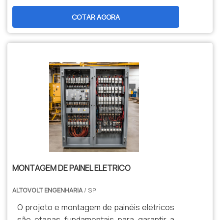
latina e achando a melhor referência do
COTAR AGORA
mercado.MAIS DETALHES SOBRE
CONJUNTO DE ATERRAMENTO
TEMPORÁRIOSe alguém busca por
conjunto de aterramento temporário em
uma empresa responsável, consegue
encontrar o site da Ritz SP. A empresa
trabalha com conjunto de aterramento
temporário e coberturas protetoras,
disponibilizando tudo que há de mais atual
para garantir a qualidade final para cada
cliente.Ainda com uma visão analítica sobre
conjunto de aterramento temporário 15kv,
é importante buscar uma empresa que
MONTAGEM DE PAINEL ELETRICO
tenha produtos e serviços com ótima
ALTOVOLT ENGENHARIA
qualidade e assertividade, detalhes
/ SP
primordiais que são deixados de lado por
O projeto e montagem de painéis elétricos
muitas empresas que não focam na
são etapas fundamentais para garantir a