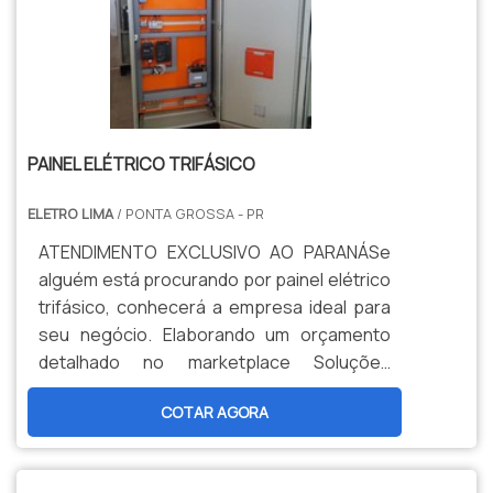
linha de vida preço, encontra o site da
Eletro Lima. Organização conhecedora em
linha de vida, oferecendo o que há de
melhor em tecnologia ao cliente.Além do
mais com uma perspectiva analítica, deve-
se possuir a exatidão em orçar com
PAINEL ELÉTRICO TRIFÁSICO
organizações que prezam através
ELETRO LIMA
produtos e serviços que tenham ótima
/ PONTA GROSSA - PR
peculiaridade e proteção, pontos
ATENDIMENTO EXCLUSIVO AO PARANÁSe
importantes que ficam de fora no
alguém está procurando por painel elétrico
planejamento de entidades que visam
trifásico, conhecerá a empresa ideal para
apenas o lucro, deixando a desejar nos
seu negócio. Elaborando um orçamento
outros fatores.Tudo isso a fim de que se
detalhado no marketplace Soluções
experimente trabalho de linha de existência
Industriais e conhecendo a melhor
com qualidade. Além do mais focando em
COTAR AGORA
referência em qualidade do
linha de vida, é significativo procurar uma
mercado.DIFERENCIAIS IMPORTANTES DE
corporação que experimente produtos e
PAINEL ELÉTRICO TRIFÁSICOQuem busca
serviços com ótima particularidade e dever