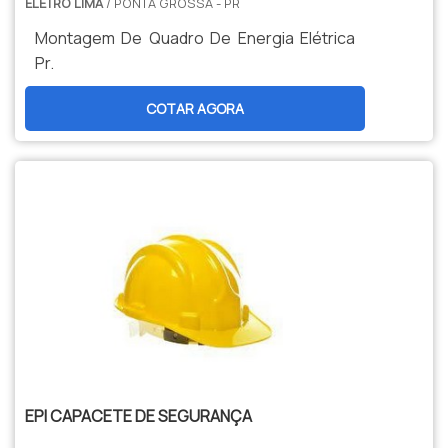
ELETRO LIMA
sempre deve-se buscar uma empresa que
/ PONTA GROSSA - PR
multidisciplinar de consultores associados
tenha produtos e serviços com ótima
Montagem De Quadro De Energia Elétrica
que esperam seu contato para melhor
qualidade e precisão, características
Pr.
atender-lhe. A empresa também oferece
simples mas que mostram o
outros itens, portanto, existem outras
comprometimento da empresa com seus
COTAR AGORA
páginas com conteúdos que podem ser
clientes.Tudo isso e muito mais são os
semelhantes ao que esteja precisando:
motivos pelos quais a Ritz SP é segura
Manutenção de painel elétrico; Montagem
quanto se trata de empresas do segmento
de painel elétrico; Instalação de painel
de comercialização de isolantes elétricos e
elétrico; Painel elétrico trifásico; Venda de
equipamentos de segurança para
painel elétrico; Quadro de comando
manutenção de sistemas elétricos. O foco
elétrico; Montagem de quadro de comando
é oferecer sempre a qualidade final para
elétrico; Quadro de comando para bombas
fidelização do cliente com parcerias
em geral e incêndio.MAIS INFORMAÇÕES
duradouras. Na organização é possível
INTERESSANTES SOBRE A
encontrar uma equipe com profissionais
EMPRESASomente na Eletro Lima existe
certificados que terão o maior prazer em
variedade e qualidade quando o assunto for
auxiliar com suas dúvidas.OUTROS
EPI CAPACETE DE SEGURANÇA
soluções elétricas de engenharia,
DETALHES IMPORTANTES SOBRE A
materiais elétricos e assistência técnica.