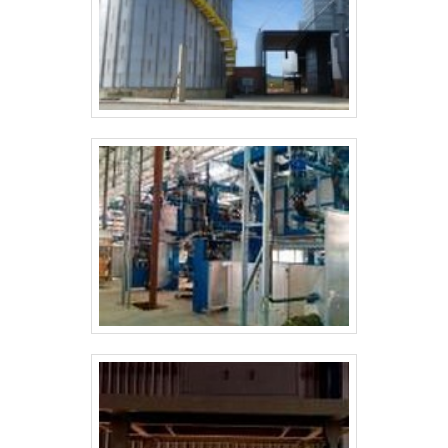
qualificada;Inovadora; Segura. MAIS
DETALHES SOBRE A EMPRESASomente na
Ritz SP tem o que há de melhor no ramo de
conjunto de aterramento provisório. São
diversas opções disponibilizadas, como
varas de manobra e banqueta isolante. É
comprometida com os serviços e
responsável, padrões possíveis por contar
com escritório de alta qualidade onde são
realizadas as atividades e equipamentos de
última geração. Esses fatores, somados a
um time com colaboradores aptos para
ajudar a especificar os mais diversos
equipamentos para manutenção e
isolamento térmico e profissionais
certificados, fecham todo o ciclo de
entrega com excelência para toda a
carteira de clientes..