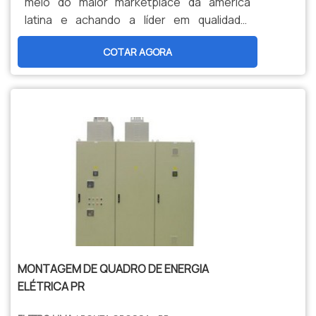
meio do maior marketplace da américa
estrutura suficiente para atender todas as
serviços que tenham ótima qualidade e
latina e achando a líder em qualidade.
demandas do segmento. Tudo isso,
precisão, detalhes primordiais que são
Quando o tema é detector de tensão, com
somado à performance de equipe
deixados de lado por muitas empresas que
COTAR AGORA
a Ritz SP atingirá assertividade com
multidisciplinar de consultores associados
não focam na fidelização do cliente.Tudo
estoque estratégico para atender à pronta
e profissionais certificados com muitos
isso que já foi falado e outras coisas mais
entrega.MAIS INFORMAÇÕES RELEVANTES
anos de experiência, comprova sua
são a razão pela qual a Eletro Lima é
SOBRE DETECTOR DE TENSÃO 12VHá
essência de trazer o melhor para todos os
altamente qualificada quando explanamos
muitas maneiras eficientes de demonstrar
clientes..
o segmento de soluções elétricas de
competência e excelência em sua área de
engenharia, materiais elétricos e
atuação. A Ritz SP centraliza sua energia
assistência técnica. A empresa busca a
em criar para cada cliente uma estrutura
tecnologia e desenvolvimento no que gera
com: Escritório de alta qualidade onde são
resultado e qualidade para os
realizadas as atividades; Estrutura
clientes.Então aproveite esta
suficiente para atender todas as
oportunidade,faça uma cotação agora
demandas; Portfólio variado de
mesmo com nossa equipe para um
produtos. Tudo pensando em detector de
MONTAGEM DE QUADRO DE ENERGIA
atendimento personalizado para
tensão com precisão. Ainda com uma visão
ELÉTRICA PR
montagem de quadro de comando elétrico.
analítica sobre detector de tensão 12v,
Conta com profissionais equipe