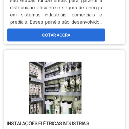
são etapas fundamentais para garantir a
ações no resultado final, tendo escritório
empresa que tenha produtos e serviços
distribuição eficiente e segura de energia
de alta qualidade onde são realizadas as
com ótima qualidade e precisão, pequenos
em sistemas industriais, comerciais e
atividades e portfólio variado de produtos e
detalhes, mas de grande valia para saber a
prediais. Esses painéis são desenvolvidos
apoio para todos os projetos. Tudo isso,
procedência e seriedade da
de acordo com as necessidades
somado a equipe multidisciplinar de
empresa.Existem muitas formas diferentes
COTAR AGORA
específicas de cada aplicação, integrando
consultores associados e equipe eficiente
de demonstrar conhecimento e autoridade
dispositivos de proteção, comando e
em elaborar soluções adequadas para
em sua área de atuação. Abaixo os motivos
automação. Utilizando materiais de alta
cada projeto, fecha todo o ciclo de entrega
pelos quais a Ritz SP é destaque quando
qualidade e seguindo normas técnicas
com excelência para toda a carteira de
buscar por empresa de ensaios de luvas
rigorosas, o processo envolve desde o
clientes..
isolantes:Comprometida com os
dimensionamento dos componentes até a
serviços; Responsável;Altamente
instalação final, assegurando o
qualificada;Inovadora; Segura. OUTROS
funcionamento confiável dos
DIFERENCIAIS SOBRE A EMPRESASomente
equipamentos conectados. Entre os
na Ritz SP existem as melhores condições
principais benefícios, destacam-se a
para quem deseja achar o que precisa para
organização dos circuitos elétricos, a
empresa de ensaios de luvas isolantes.
redução de falhas e riscos de curto-
Sempre de olho no mercado, traz
circuito, além da facilidade na manutenção
INSTALAÇÕES ELÉTRICAS INDUSTRIAIS
novidades em itens como varas de