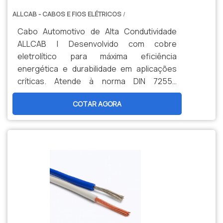
ALLCAB - CABOS E FIOS ELÉTRICOS
/
Cabo Automotivo de Alta Condutividade
ALLCAB | Desenvolvido com cobre
eletrolítico para máxima eficiência
energética e durabilidade em aplicações
críticas. Atende à norma DIN 72551,
suportando até 105°C com diâmetro
COTAR AGORA
reduzido para otimização de espaço.
Solução nacional confiável para chicotes
elétricos, módulos eletrônicos e sistemas
automotivos.