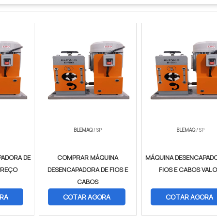
BLEMAQ
/ SP
BLEMAQ
/ SP
PADORA DE
COMPRAR MÁQUINA
MÁQUINA DESENCAPADO
PREÇO
DESENCAPADORA DE FIOS E
FIOS E CABOS VAL
CABOS
RA
COTAR AGORA
COTAR AGORA