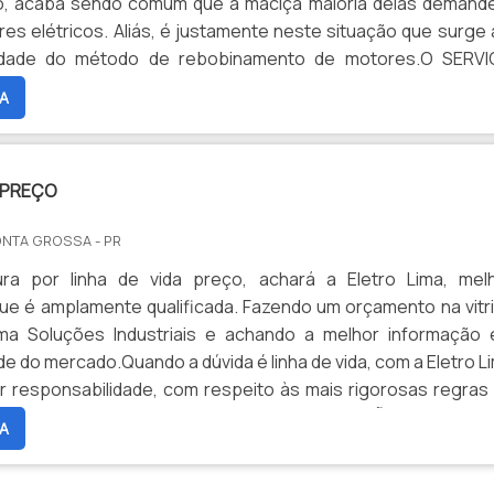
 acaba sendo comum que a maciça maioria delas demand
es elétricos. Aliás, é justamente neste situação que surge 
iedade do método de rebobinamento de motores.O SERV
 FUNCIONALIDADE AOS MOTORESNo que consiste
A
 de rebobinamento de motores P...
A PREÇO
ONTA GROSSA - PR
a por linha de vida preço, achará a Eletro Lima, mel
e é amplamente qualificada. Fazendo um orçamento na vitr
a Soluções Industriais e achando a melhor informação
de do mercado.Quando a dúvida é linha de vida, com a Eletro L
 responsabilidade, com respeito às mais rigorosas regras
om intenção de trabalhos em altura.INFORMAÇÕES RELEVAN
A
DE ...