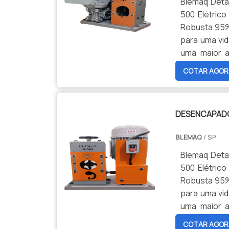
negocio de 
Blemaq Deta
Acompanha: 
500 Elétrico
Medição: 40m
Robusta 95%
OBS: A Garant
para uma vid
uma maior a
atendendo d
COTAR AGOR
Mascara fron
(fios ou Cab
cabos de 50
DESENCAPADO
reposição c
nenhuma habi
BLEMAQ
/ SP
de sucatas 
negocio de 
Blemaq Deta
Acompanha: 
500 Elétrico
Medição: 40m
Robusta 95%
OBS: A Garant
para uma vid
uma maior a
atendendo d
COTAR AGOR