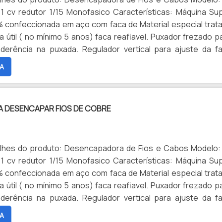
 1 cv redutor 1/15 Monofasico Características: Máquina Su
 confeccionada em aço com faca de Material especial trat
a útil ( no mínimo 5 anos) faca reafiavel. Puxador frezado p
derência na puxada. Regulador vertical para ajuste da f
iversos tamanho de bitola. Máquina Elétrica automátic
A
tal com regulagem vertical para ajuste da entrada dos materi
os). Capacidade de trabalho desde fios com bitola de 0.75 
 milímetros no diâmetro externo. Temos todas as peças p
A DESENCAPAR FIOS DE COBRE
aso precise fazer alguma manutenção. Operação não req
lidade especial apenas bom senso. Ideal para descascar f
de diferentes tamanhos. É um equipamento lucrativo para 
reciclagem .uma alternativa de baixo custo. Especificaçõ
lhes do produto: Desencapadora de Fios e Cabos Modelo:
1 chave allen 4mm , ,manual de instruções. Peso : 25 ki
 1 cv redutor 1/15 Monofasico Características: Máquina Su
m x 45 mm x 22 mm Máquina com 1 ano de Garantia da fábri
 confeccionada em aço com faca de Material especial trat
ia só não cobre a vida útil da faca. Enviamos para todo o Brasi
a útil ( no mínimo 5 anos) faca reafiavel. Puxador frezado p
derência na puxada. Regulador vertical para ajuste da f
iversos tamanho de bitola. Máquina Elétrica automátic
A