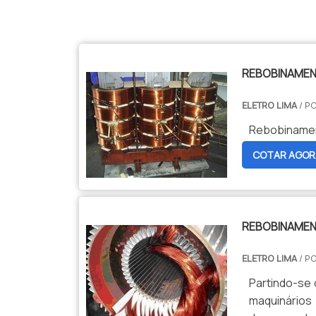
$tamVetKey = sizeof($vetKey); ?>
REBOBINAME
ELETRO LIMA
/ P
Rebobinamen
COTAR AGOR
REBOBINAMEN
ELETRO LIMA
/ P
Partindo-se 
maquinário