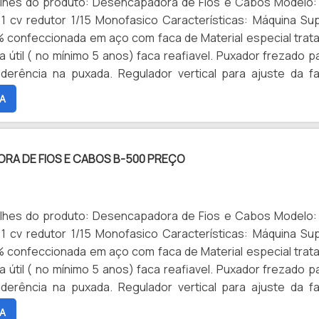
reciclagem .uma alternativa de baixo custo. Especificaçõ
lhes do produto: Desencapadora de Fios e Cabos Modelo:
1 chave allen 4mm , ,manual de instruções. Peso : 25 ki
 1 cv redutor 1/15 Monofasico Características: Máquina Su
m x 45 mm x 22 mm Máquina com 1 ano de Garantia da fábri
 confeccionada em aço com faca de Material especial trat
ia só não cobre a vida útil da faca. Enviamos para todo o Brasi
a útil ( no mínimo 5 anos) faca reafiavel. Puxador frezado p
derência na puxada. Regulador vertical para ajuste da f
iversos tamanho de bitola. Máquina Elétrica automátic
A
tal com regulagem vertical para ajuste da entrada dos materi
os). Capacidade de trabalho desde fios com bitola de 0.75 
 milímetros no diâmetro externo. Temos todas as peças p
RA DE FIOS E CABOS B-500 PREÇO
aso precise fazer alguma manutenção. Operação não req
lidade especial apenas bom senso. Ideal para descascar f
de diferentes tamanhos. É um equipamento lucrativo para 
reciclagem .uma alternativa de baixo custo. Especificaçõ
lhes do produto: Desencapadora de Fios e Cabos Modelo:
1 chave allen 4mm , ,manual de instruções. Peso : 25 ki
 1 cv redutor 1/15 Monofasico Características: Máquina Su
m x 45 mm x 22 mm Máquina com 1 ano de Garantia da fábri
 confeccionada em aço com faca de Material especial trat
ia só não cobre a vida útil da faca. Enviamos para todo o Brasi
a útil ( no mínimo 5 anos) faca reafiavel. Puxador frezado p
derência na puxada. Regulador vertical para ajuste da f
iversos tamanho de bitola. Máquina Elétrica automátic
A