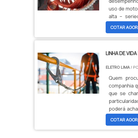
desempenho,
uso de motor
alta – ser
DEVOLVER
COTAR AGOR
procedimento
LINHA DE VID
ELETRO LIMA
/ P
Quem procur
companhia qu
que se cham
particularida
poderá achar
segurança c
COTAR AGOR
SOBRE LINHA 