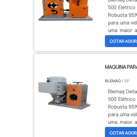
500 Elétrico
Robusta 95%
para uma vid
uma maior a
atendendo d
COTAR AGOR
Mascara fron
(fios ou Cab
cabos de 50
MAQUINA PAR
reposição c
nenhuma habi
BLEMAQ
/ SP
de sucatas 
negocio de 
Blemaq Deta
Acompanha: 
500 Elétrico
Medição: 40m
Robusta 95%
OBS: A Garant
para uma vid
uma maior a
atendendo d
COTAR AGOR