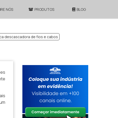
BRE NÓS
PRODUTOS
BLOG
ica descascadora de fios e cabos
ões
nte
ais
 um