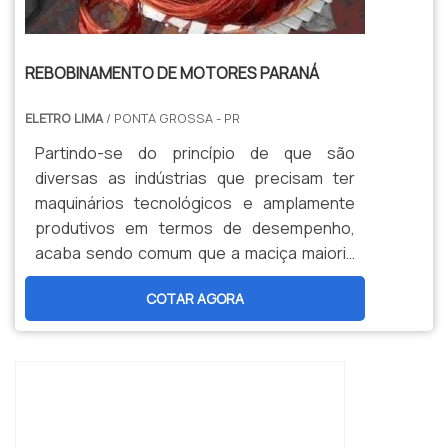
REBOBINAMENTO DE MOTORES PARANÁ
ELETRO LIMA
/ PONTA GROSSA - PR
Partindo-se do princípio de que são
diversas as indústrias que precisam ter
maquinários tecnológicos e amplamente
produtivos em termos de desempenho,
acaba sendo comum que a maciça maioria
delas demande o uso de motores elétricos.
COTAR AGORA
Aliás, é justamente neste situação que
surge a – alta – seriedade do método de
rebobinamento de motores.O SERVIÇO
DEVOLVER FUNCIONALIDADE AOS
MOTORESNo que consiste o procedimento
de rebobinamento de motores P...