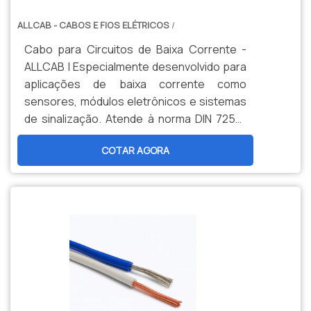
ALLCAB - CABOS E FIOS ELÉTRICOS
/
Cabo para Circuitos de Baixa Corrente -
ALLCAB | Especialmente desenvolvido para
aplicações de baixa corrente como
sensores, módulos eletrônicos e sistemas
de sinalização. Atende à norma DIN 72551
com isolação termorresistente para 105°C
COTAR AGORA
e diâmetro reduzido. Garante transmissão
precisa de sinais e máxima eficiência em
circuitos de controle e automação.