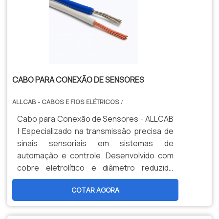
CABO PARA CONEXÃO DE SENSORES
ALLCAB - CABOS E FIOS ELÉTRICOS
/
Cabo para Conexão de Sensores - ALLCAB
| Especializado na transmissão precisa de
sinais sensoriais em sistemas de
automação e controle. Desenvolvido com
cobre eletrolítico e diâmetro reduzido
conforme norma DIN 72551. Garante
COTAR AGORA
máxima integridade de sinal e resistência
térmica (105°C) para aplicações críticas
em ambientes industriais.