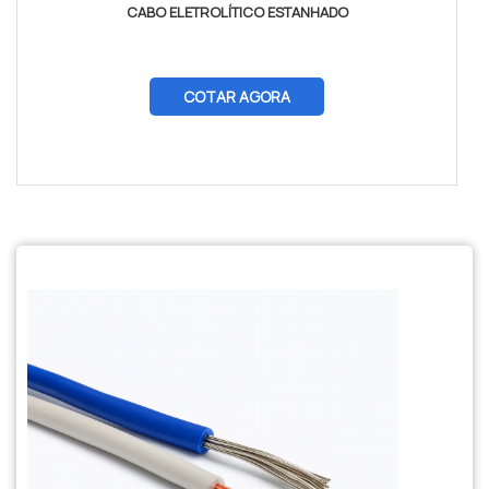
CABO ELETROLÍTICO ESTANHADO
COTAR AGORA
$tamVetKey = sizeof($vetKey); ?>