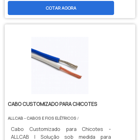
Atende à norma DIN 72551 com isolação
COTAR AGORA
termorresistente para 105°C, garantindo
máxima segurança e desempenho. Ideal
para chicotes elétricos, módulos
eletrônicos e sistemas de iluminação
veicular.
CABO CUSTOMIZADO PARA CHICOTES
ALLCAB - CABOS E FIOS ELÉTRICOS
/
Cabo Customizado para Chicotes -
ALLCAB | Solução sob medida para