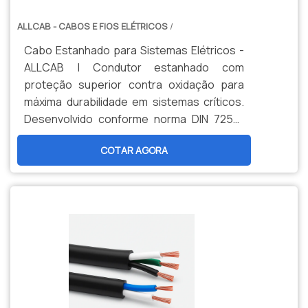
ALLCAB - CABOS E FIOS ELÉTRICOS
/
Cabo Estanhado para Sistemas Elétricos -
ALLCAB | Condutor estanhado com
proteção superior contra oxidação para
máxima durabilidade em sistemas críticos.
Desenvolvido conforme norma DIN 72551
com isolação termorresistente (105°C) e
COTAR AGORA
diâmetro reduzido. Garante transmissão
estável de energia e sinais em aplicações
automotivas, industriais e de automação.