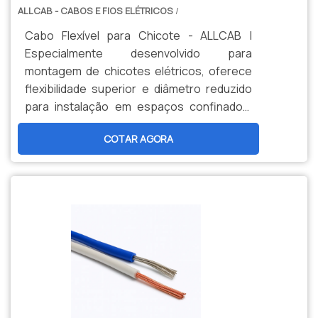
ALLCAB - CABOS E FIOS ELÉTRICOS
/
Cabo Flexível para Chicote - ALLCAB |
Especialmente desenvolvido para
montagem de chicotes elétricos, oferece
flexibilidade superior e diâmetro reduzido
para instalação em espaços confinados.
Atende à norma DIN 72551 com isolação
COTAR AGORA
termorresistente (105°C) e tensão de
300V. Garante máxima eficiência na
transmissão de energia e sinais em
sistemas automotivos e industriais.