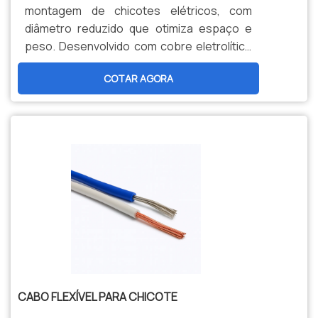
montagem de chicotes elétricos, com
diâmetro reduzido que otimiza espaço e
peso. Desenvolvido com cobre eletrolítico
e isolação termorresistente para 105°C,
COTAR AGORA
atendendo à norma DIN 72551. Flexibilidade
superior para instalação em espaços
confinados, garantindo máxima eficiência e
organização.
CABO FLEXÍVEL PARA CHICOTE