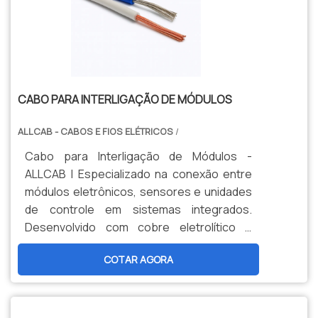
CABO PARA INTERLIGAÇÃO DE MÓDULOS
ALLCAB - CABOS E FIOS ELÉTRICOS
/
Cabo para Interligação de Módulos -
ALLCAB | Especializado na conexão entre
módulos eletrônicos, sensores e unidades
de controle em sistemas integrados.
Desenvolvido com cobre eletrolítico e
diâmetro reduzido conforme norma DIN
COTAR AGORA
72551. Garante transmissão estável de
sinais e energia com resistência térmica de
105°C para aplicações em automação.