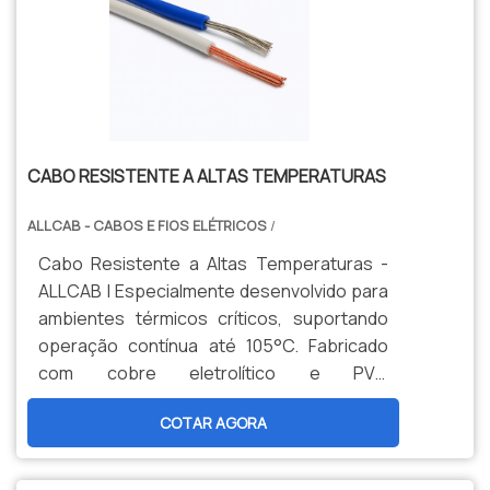
CABO RESISTENTE A ALTAS TEMPERATURAS
ALLCAB - CABOS E FIOS ELÉTRICOS
/
Cabo Resistente a Altas Temperaturas -
ALLCAB | Especialmente desenvolvido para
ambientes térmicos críticos, suportando
operação contínua até 105°C. Fabricado
com cobre eletrolítico e PVC
termorresistente conforme norma DIN
COTAR AGORA
72551. Solução confiável para aplicações
automotivas e industriais onde a
estabilidade térmica é fundamental.