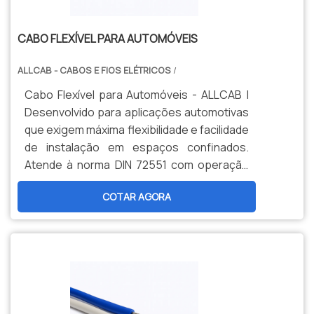
CABO FLEXÍVEL PARA AUTOMÓVEIS
ALLCAB - CABOS E FIOS ELÉTRICOS
/
Cabo Flexível para Automóveis - ALLCAB |
Desenvolvido para aplicações automotivas
que exigem máxima flexibilidade e facilidade
de instalação em espaços confinados.
Atende à norma DIN 72551 com operação
de -20°C a 105°C e tensão nominal de 300V.
COTAR AGORA
Ideal para chicotes elétricos, sistemas
eletrônicos e conexões em trajetos curvos
complexos.