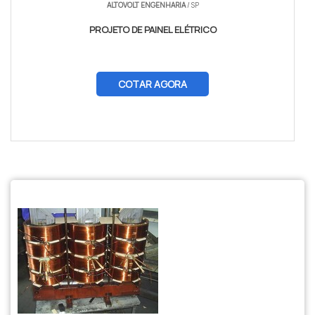
ALTOVOLT ENGENHARIA
/ SP
PROJETO DE PAINEL ELÉTRICO
COTAR AGORA
$tamVetKey = sizeof($vetKey); ?>