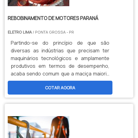
REBOBINAMENTO DE MOTORES PARANÁ
ELETRO LIMA
/ PONTA GROSSA - PR
Partindo-se do princípio de que são
diversas as indústrias que precisam ter
maquinários tecnológicos e amplamente
produtivos em termos de desempenho,
acaba sendo comum que a maciça maioria
delas demande o uso de motores elétricos.
COTAR AGORA
Aliás, é justamente neste situação que
surge a – alta – seriedade do método de
rebobinamento de motores.O SERVIÇO
DEVOLVER FUNCIONALIDADE AOS
MOTORESNo que consiste o procedimento
de rebobinamento de motores P...