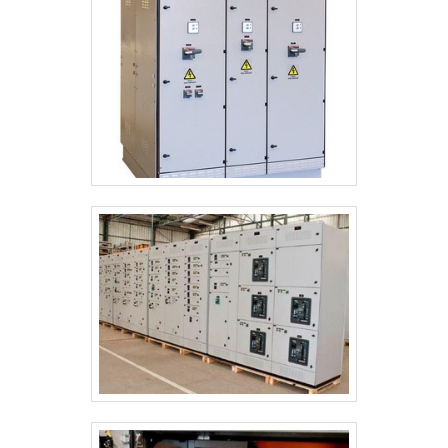
e banqueta isolante.É conhecida por ser
comprometida com os serviços e
inovadora, características possíveis pelo
fato de a empresa ter escritório de alta
qualidade onde são realizadas as atividades
e equipamentos de última geração. Tudo
isso, somado a uma equipe com
colaboradores aptos para ajudar a
especificar os mais diversos
equipamentos para manutenção e
isolamento térmico e profissionais com
vasta experiência nas diversas áreas de
atuação, fecha todo o ciclo de entrega com
excelência para toda a carteira de clientes..