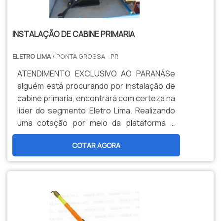
INSTALAÇÃO DE CABINE PRIMARIA
ELETRO LIMA
/ PONTA GROSSA - PR
ATENDIMENTO EXCLUSIVO AO PARANÁSe
alguém está procurando por instalação de
cabine primaria, encontrará com certeza na
líder do segmento Eletro Lima. Realizando
uma cotação por meio da plataforma e
conhecendo a melhor referência do
COTAR AGORA
mercado.DETALHES SOBRE INSTALAÇÃO
DE CABINE PRIMARIASe alguém procurar
por instalação de cabine primária
responsável, descobre o site da Eletro
Lima. Empresa especializada em cabines e
sistema de prevenção de incêndios,