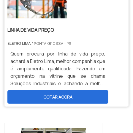
LINHA DE VIDA PREÇO
ELETRO LIMA
/ PONTA GROSSA - PR
Quem procura por linha de vida preço,
achará a Eletro Lima, melhor companhia que
é amplamente qualificada. Fazendo um
orçamento na vitrine que se chama
Soluções Industriais e achando a melhor
informação em particularidade do
COTAR AGORA
mercado.Quando a dúvida é linha de vida,
com a Eletro Lima poderá achar
--
responsabilidade, com respeito às mais
rigorosas regras de segurança com
intenção de trabalhos em