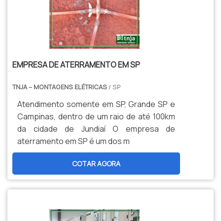
equipamentos.SISTEMA DE COMBATE A
INCÊNDIO E DEMAIS SERVIÇOS
PRESTADOSAlém da instalação e do
fornecimento do sistema, a Montag
Engenharia Elétrica também realiza
EMPRESA DE ATERRAMENTO EM SP
projetos elétricos, instalações e
montagens elétricas industriais, painéis
TNJA – MONTAGENS ELÉTRICAS
/ SP
elétricos e automação industrial, cabines
Atendimento somente em SP, Grande SP e
primárias e sistemas de proteção contra
Campinas, dentro de um raio de até 100km
descargas atmosféricas e
da cidade de Jundiaí O empresa de
aterramento.Solicite agora mesmo uma
aterramento em SP é um dos m
cotação pelo portal Soluções Industriais..
COTAR AGORA