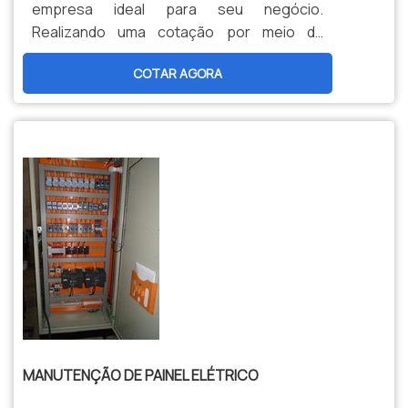
empresa ideal para seu negócio.
Realizando uma cotação por meio da
plataforma e conhecendo a melhor
COTAR AGORA
referência do mercado. Sim, o lugar é aqui !
Quando o interesse é por manutencao
preventiva em cabine, na Eletro Lima
receberá ótima qualidade com
comprometimento com os resultados dos
clientes.MAIS INFORMAÇÕES SOBRE
MANUTENC...
MANUTENÇÃO DE PAINEL ELÉTRICO