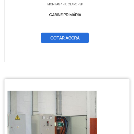
MONTAG
/ RIO CLARO - SP
CABINE PRIMÁRIA
COTAR AGORA
$tamVetKey = sizeof($vetKey); ?>