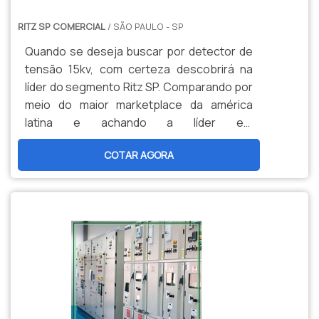
RITZ SP COMERCIAL
/ SÃO PAULO - SP
Quando se deseja buscar por detector de
tensão 15kv, com certeza descobrirá na
líder do segmento Ritz SP. Comparando por
meio do maior marketplace da américa
latina e achando a líder em
qualidade.DETALHES SOBRE DETECTOR DE
COTAR AGORA
TENSÃO 15KVSe alguém procurar por
detector de tensão em uma empresa
inovadora, consegue encontrar o site da
Ritz SP. Atuando com conjunto de
aterramento temporário e ensaios
elétricos, disponibilizando tudo que há de
mais atual para garantir a qualidade final
para cada cliente.Discorrendo ainda sobre
detector de tensão 15kv, deve-se ter a
exatidão em orçar com empresas que