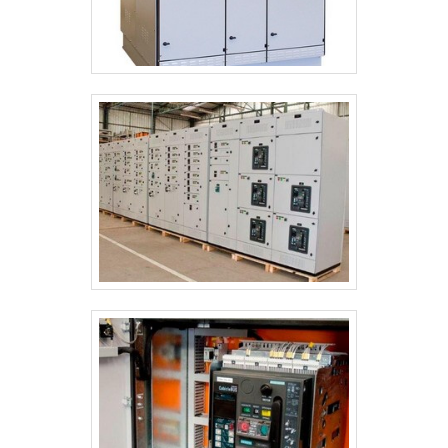
manutenção de sistemas elétricos. São
diversas opções disponibilizadas, como
conjunto de aterramento temporário e
banqueta isolante com ótima qualidade e
excelente custo-benefício.Para uma maior
satisfação dos clientes, a empresa busca
investir nos melhores profissionais do
mercado e em instalações modernas,
garantindo assim a sua confiança e boa
cotação no mercado. A Ritz SP é uma
empresa que tem despontado no
segmento pela seriedade e qualidade, que
garantem uma entrega de excelência de
ponta a ponta..