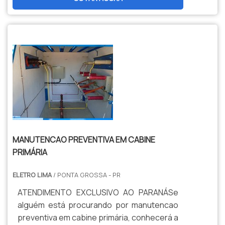
apresente problemas, a empresa pode
ficar comprometida na linha de produção.
Por isso, é importante ter a garantia de uma
manutenção preventiva elétrica industrial
de qualidade e eficiência. Trabalhar com
manut...
MANUTENCAO PREVENTIVA EM CABINE
PRIMÁRIA
ELETRO LIMA
/ PONTA GROSSA - PR
ATENDIMENTO EXCLUSIVO AO PARANÁSe
alguém está procurando por manutencao
preventiva em cabine primária, conhecerá a