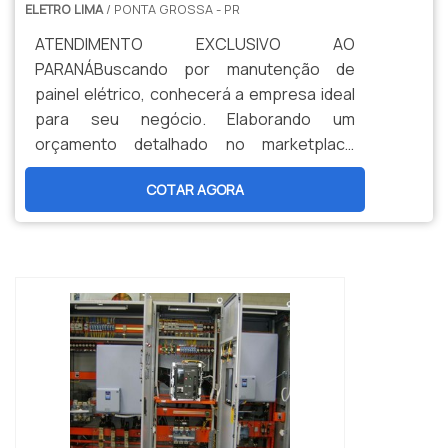
ELETRO LIMA
/ PONTA GROSSA - PR
ATENDIMENTO EXCLUSIVO AO
PARANÁBuscando por manutenção de
painel elétrico, conhecerá a empresa ideal
para seu negócio. Elaborando um
orçamento detalhado no marketplace
Soluções Industriais e conhecendo a
COTAR AGORA
melhor referência em qualidade do
mercado.Sim, aqui é o lugar certo ! Quando
--
a temática é manutenção de painéis
elétricos, na Eletro Lima conseguirá
proteção com soluções para questões
relativas ao meio ambiente, segurança
para cada pro...